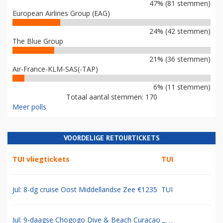
47% (81 stemmen)
European Airlines Group (EAG)
24% (42 stemmen)
The Blue Group
21% (36 stemmen)
Air-France-KLM-SAS(-TAP)
6% (11 stemmen)
Totaal aantal stemmen: 170
Meer polls
VOORDELIGE RETOURTICKETS
TUI vliegtickets
TUI
Jul: 8-dg cruise Oost Middellandse Zee €1235
TUI
Jul: 9-daagse Chogogo Dive & Beach Curacao