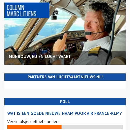
MIJNBOUW, EU EN LUCHTVAART
PARTNERS VAN LUCHTVAARTNIEUWS.NL!
POLL
WAT IS EEN GOEDE NIEUWE NAAM VOOR AIR FRANCE-KLM?
Verzin alsjeblieft iets anders