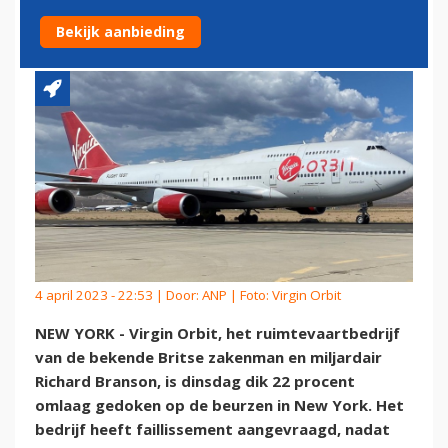
FAILLISSEMENTSAANVRAAG
Bekijk aanbieding
4 april 2023 - 22:53 | Door:
ANP
| Foto: Virgin Orbit
NEW YORK - Virgin Orbit, het ruimtevaartbedrijf
van de bekende Britse zakenman en miljardair
Richard Branson, is dinsdag dik 22 procent
omlaag gedoken op de beurzen in New York. Het
bedrijf heeft faillissement aangevraagd, nadat