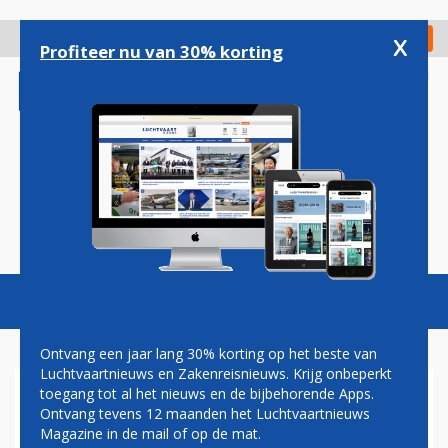
Overslaan
en
x
Digitaal Magazine
Registreer
Check in
naar
Profiteer nu van 30% korting
de
inhoud
gaan
Magazine
Podcasts
Vacatures
Toggl
naviga
Ontvang een jaar lang 30% korting op het beste van
Luchtvaartnieuws en Zakenreisnieuws. Krijg onbeperkt
toegang tot al het nieuws en de bijbehorende Apps.
VIRGIN ORBIT HARD OMLAAG
Ontvang tevens 12 maanden het Luchtvaartnieuws
OP WALL STREET NA
Magazine in de mail of op de mat.