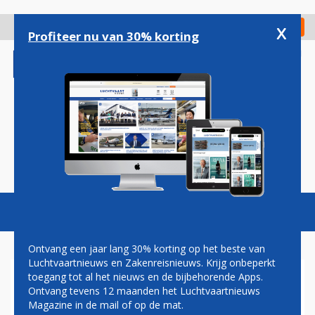
Overslaan
en
x
Digitaal Magazine
Registreer
Check in
naar
Profiteer nu van 30% korting
de
inhoud
gaan
Magazine
Podcasts
Vacatures
Toggl
naviga
Ontvang een jaar lang 30% korting op het beste van
Luchtvaartnieuws en Zakenreisnieuws. Krijg onbeperkt
toegang tot al het nieuws en de bijbehorende Apps.
AIRBUS BOUWT TWEEDE
Ontvang tevens 12 maanden het Luchtvaartnieuws
ASSEMBLAGELIJN IN CHINA
Magazine in de mail of op de mat.