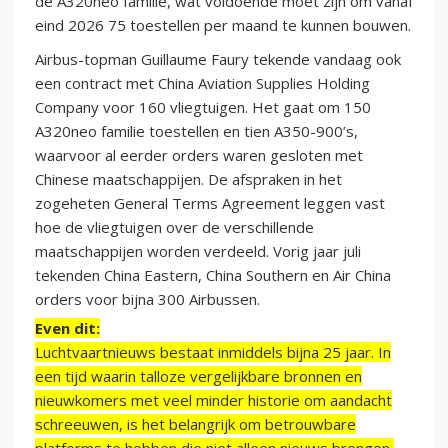
de A320neo familie, wat voldoende moet zijn om vanaf
eind 2026 75 toestellen per maand te kunnen bouwen.
Airbus-topman Guillaume Faury tekende vandaag ook
een contract met China Aviation Supplies Holding
Company voor 160 vliegtuigen. Het gaat om 150
A320neo familie toestellen en tien A350-900’s,
waarvoor al eerder orders waren gesloten met
Chinese maatschappijen. De afspraken in het
zogeheten General Terms Agreement leggen vast
hoe de vliegtuigen over de verschillende
maatschappijen worden verdeeld. Vorig jaar juli
tekenden China Eastern, China Southern en Air China
orders voor bijna 300 Airbussen.
Even dit:
Luchtvaartnieuws bestaat inmiddels bijna 25 jaar. In
een tijd waarin talloze vergelijkbare bronnen en
nieuwkomers met veel minder historie om aandacht
schreeuwen, is het belangrijk om betrouwbare