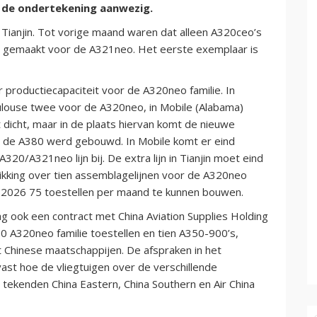
j de ondertekening aanwezig.
n Tianjin. Tot vorige maand waren dat alleen A320ceo’s
ikt gemaakt voor de A321neo. Het eerste exemplaar is
r productiecapaciteit voor de A320neo familie. In
oulouse twee voor de A320neo, in Mobile (Alabama)
 dicht, maar in de plaats hiervan komt de nieuwe
0 de A380 werd gebouwd. In Mobile komt er eind
/A321neo lijn bij. De extra lijn in Tianjin moet eind
hikking over tien assemblagelijnen voor de A320neo
d 2026 75 toestellen per maand te kunnen bouwen.
 ook een contract met China Aviation Supplies Holding
 A320neo familie toestellen en tien A350-900’s,
 Chinese maatschappijen. De afspraken in het
t hoe de vliegtuigen over de verschillende
 tekenden China Eastern, China Southern en Air China