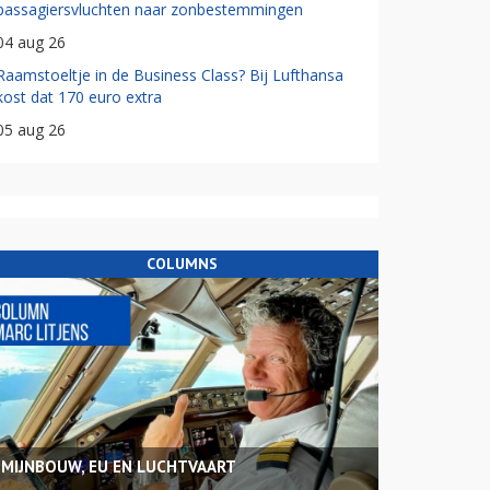
passagiersvluchten naar zonbestemmingen
04 aug 26
Raamstoeltje in de Business Class? Bij Lufthansa
kost dat 170 euro extra
05 aug 26
COLUMNS
MIJNBOUW, EU EN LUCHTVAART