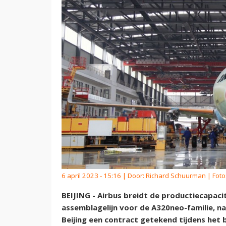
6 april 2023 - 15:16 | Door:
Richard Schuurman
| Foto
BEIJING - Airbus breidt de productiecapacit
assemblagelijn voor de A320neo-familie, na
Beijing een contract getekend tijdens het