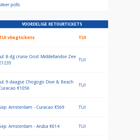
Meer polls
VOORDELIGE RETOURTICKETS
TUI vliegtickets
TUI
Jul: 8-dg cruise Oost Middellandse Zee
TUI
€1235
Jul: 9-daagse Chogogo Dive & Beach
TUI
Curacao €1056
Sep: Amsterdam - Curacao €569
TUI
Sep: Amsterdam - Aruba €614
TUI