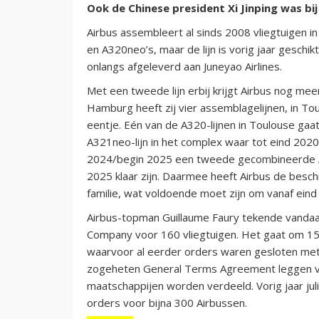
Ook de Chinese president Xi Jinping was bi
Airbus assembleert al sinds 2008 vliegtuigen i
en A320neo’s, maar de lijn is vorig jaar gesch
onlangs afgeleverd aan Juneyao Airlines.
Met een tweede lijn erbij krijgt Airbus nog mee
Hamburg heeft zij vier assemblagelijnen, in T
eentje. Eén van de A320-lijnen in Toulouse gaat
A321neo-lijn in het complex waar tot eind 202
2024/begin 2025 een tweede gecombineerde A320
2025 klaar zijn. Daarmee heeft Airbus de besc
familie, wat voldoende moet zijn om vanaf ein
Airbus-topman Guillaume Faury tekende vandaag
Company voor 160 vliegtuigen. Het gaat om 150
waarvoor al eerder orders waren gesloten met
zogeheten General Terms Agreement leggen vas
maatschappijen worden verdeeld. Vorig jaar juli
orders voor bijna 300 Airbussen.