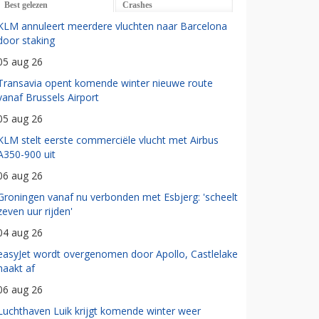
Best gelezen
Crashes
KLM annuleert meerdere vluchten naar Barcelona
door staking
05 aug 26
Transavia opent komende winter nieuwe route
vanaf Brussels Airport
05 aug 26
KLM stelt eerste commerciële vlucht met Airbus
A350-900 uit
06 aug 26
Groningen vanaf nu verbonden met Esbjerg: 'scheelt
zeven uur rijden'
04 aug 26
easyJet wordt overgenomen door Apollo, Castlelake
haakt af
06 aug 26
Luchthaven Luik krijgt komende winter weer