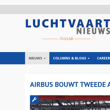
Overslaan
en
naar
de
inhoud
gaan
NIEUWS
COLUMNS & BLOGS
CAREER
AIRBUS BOUWT TWEEDE A