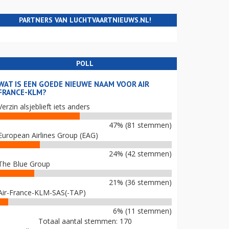
PARTNERS VAN LUCHTVAARTNIEUWS.NL!
POLL
WAT IS EEN GOEDE NIEUWE NAAM VOOR AIR
FRANCE-KLM?
Verzin alsjeblieft iets anders
47% (81 stemmen)
European Airlines Group (EAG)
24% (42 stemmen)
The Blue Group
21% (36 stemmen)
Air-France-KLM-SAS(-TAP)
6% (11 stemmen)
Totaal aantal stemmen: 170