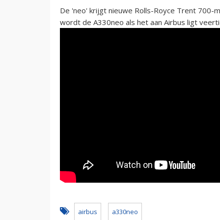
De 'neo' krijgt nieuwe Rolls-Royce Trent 700
wordt de A330neo als het aan Airbus ligt veert
airbus
a330neo