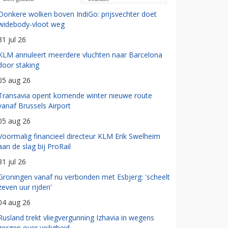
Donkere wolken boven IndiGo: prijsvechter doet
widebody-vloot weg
31 jul 26
KLM annuleert meerdere vluchten naar Barcelona
door staking
05 aug 26
Transavia opent komende winter nieuwe route
vanaf Brussels Airport
05 aug 26
Voormalig financieel directeur KLM Erik Swelheim
aan de slag bij ProRail
31 jul 26
Groningen vanaf nu verbonden met Esbjerg: 'scheelt
zeven uur rijden'
04 aug 26
Rusland trekt vliegvergunning Izhavia in wegens
zorgen over veiligheid