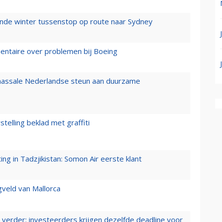
mende winter tussenstop op route naar Sydney
mentaire over problemen bij Boeing
 massale Nederlandse steun aan duurzame
stelling beklad met graffiti
g in Tadzjikistan: Somon Air eerste klant
gveld van Mallorca
verder: investeerders krijgen dezelfde deadline voor