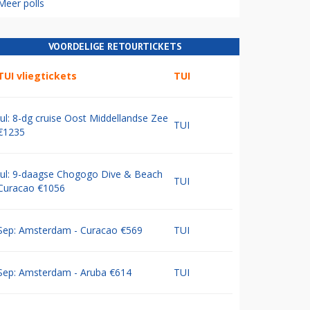
Meer polls
VOORDELIGE RETOURTICKETS
TUI vliegtickets
TUI
Jul: 8-dg cruise Oost Middellandse Zee
TUI
€1235
Jul: 9-daagse Chogogo Dive & Beach
TUI
Curacao €1056
Sep: Amsterdam - Curacao €569
TUI
Sep: Amsterdam - Aruba €614
TUI