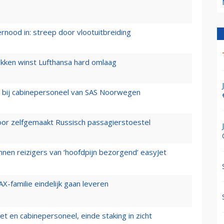
ernood in: streep door vlootuitbreiding
ukken winst Lufthansa hard omlaag
 bij cabinepersoneel van SAS Noorwegen
voor zelfgemaakt Russisch passagierstoestel
nen reizigers van ‘hoofdpijn bezorgend’ easyJet
X-familie eindelijk gaan leveren
t en cabinepersoneel, einde staking in zicht