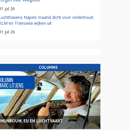
31 jul 26
Luchthavens Napels maand dicht voor onderhoud:
KLM en Transavia wijken uit
31 jul 26
COLUMNS
MIJNBOUW, EU EN LUCHTVAART