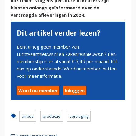
uitstellen. Volgens persbureau Reuters zijn
klanten onlangs geïnformeerd over de
vertraagde afleveringen in 2024.
Dit artikel verder lezen?
Bent u nog geen member van
Luchtvaartnieuws.nl en Zakenreisnieuws.nl? Een
membership is er al vanaf € 5,45 per maand. Klik
dan op onderstaande 'Word nu member' button
voor meer informatie.
Word nu member
Inloggen
airbus
productie
vertraging