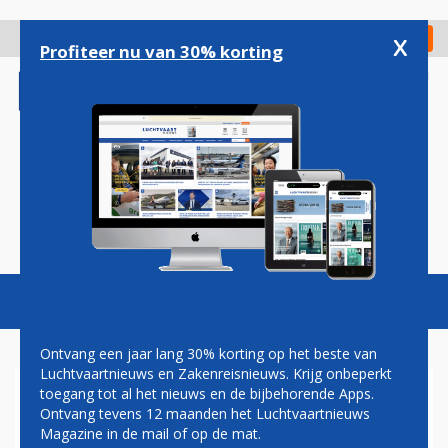
Overslaan
en
x
Digitaal Magazine
Registreer
Check in
naar
Profiteer nu van 30% korting
de
inhoud
gaan
Magazine
Podcasts
Vacatures
Toggl
naviga
Ontvang een jaar lang 30% korting op het beste van
Luchtvaartnieuws en Zakenreisnieuws. Krijg onbeperkt
toegang tot al het nieuws en de bijbehorende Apps.
AIRBUS WAARSCHUWT
Ontvang tevens 12 maanden het Luchtvaartnieuws
KLANTEN: A320NEO’S
Magazine in de mail of op de mat.