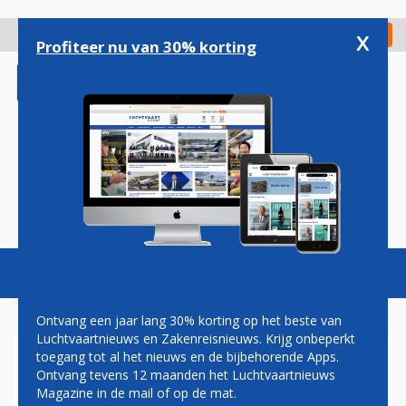
Overslaan
en
x
Digitaal Magazine
Registreer
Check in
naar
Profiteer nu van 30% korting
de
inhoud
gaan
Magazine
Podcasts
Vacatures
Toggl
naviga
Ontvang een jaar lang 30% korting op het beste van
Luchtvaartnieuws en Zakenreisnieuws. Krijg onbeperkt
toegang tot al het nieuws en de bijbehorende Apps.
BOEING DIENT KLACHT IN
Ontvang tevens 12 maanden het Luchtvaartnieuws
TEGEN 'KWAADAARDIGE'
Magazine in de mail of op de mat.