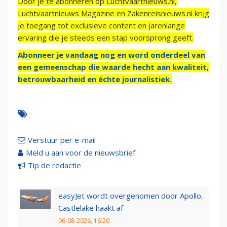
Door je te abonneren op Luchtvaartnieuws.nl,
Luchtvaartnieuws Magazine en Zakenreisnieuws.nl krijg
je toegang tot exclusieve content en jarenlange
ervaring die je steeds een stap voorsprong geeft.
Abonneer je vandaag nog en word onderdeel van
een gemeenschap die waarde hecht aan kwaliteit,
betrouwbaarheid en échte journalistiek.
Verstuur per e-mail
Meld u aan voor de nieuwsbrief
Tip de redactie
easyJet wordt overgenomen door Apollo,
Castlelake haakt af
06-08-2026, 16:20