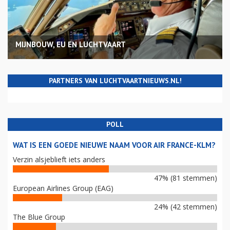
MIJNBOUW, EU EN LUCHTVAART
PARTNERS VAN LUCHTVAARTNIEUWS.NL!
POLL
WAT IS EEN GOEDE NIEUWE NAAM VOOR AIR FRANCE-KLM?
Verzin alsjeblieft iets anders
47% (81 stemmen)
European Airlines Group (EAG)
24% (42 stemmen)
The Blue Group