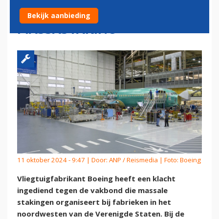
VAKBOND ACHTER
Bekijk aanbieding
MASSASTAKING
11 oktober 2024 - 9:47 | Door:
ANP / Reismedia
| Foto: Boeing
Vliegtuigfabrikant Boeing heeft een klacht
ingediend tegen de vakbond die massale
stakingen organiseert bij fabrieken in het
noordwesten van de Verenigde Staten. Bij de