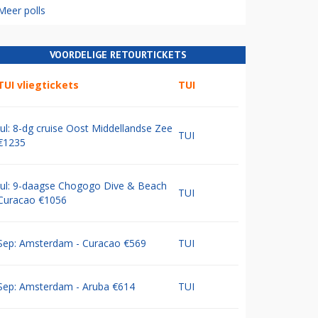
Meer polls
VOORDELIGE RETOURTICKETS
TUI vliegtickets
TUI
Jul: 8-dg cruise Oost Middellandse Zee
TUI
€1235
Jul: 9-daagse Chogogo Dive & Beach
TUI
Curacao €1056
Sep: Amsterdam - Curacao €569
TUI
Sep: Amsterdam - Aruba €614
TUI