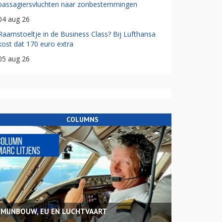
passagiersvluchten naar zonbestemmingen
04 aug 26
Raamstoeltje in de Business Class? Bij Lufthansa
kost dat 170 euro extra
05 aug 26
COLUMNS
MIJNBOUW, EU EN LUCHTVAART