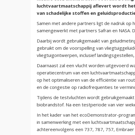
luchtvaartmaatschappij aflevert wordt he
van schadelijke stoffen en geluidsproducti
Samen met andere partners ligt de nadruk op h
samengewerkt met partners Safran en NASA. De
Daarbij wordt gebruikgemaakt van geluidmeti
gebruikt om de voorspelling van vliegtuiggelui
vliegtuigontwerpen, inclusief landingsgestellen,
Daarnaast zal een vlucht worden uitgevoerd waa
operatiecentrum van een luchtvaartmaatschappij t
op het optimaliseren van de efficiëntie van ro
en de congestie op radiofrequenties te vermin
Tijdens de testvluchten wordt gebruikgemaakt
biobrandstof. Na een testperiode van vier weke
In het kader van het ecoDemonstrator-programm
in samenwerking met een luchtvaartmaatschappi
achtereenvolgens een 737, 787, 757, Embraer