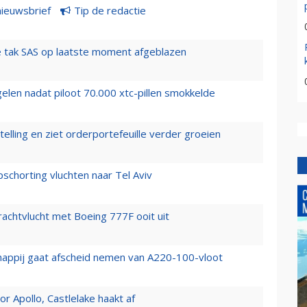
nieuwsbrief
Tip de redactie
 tak SAS op laatste moment afgeblazen
elen nadat piloot 70.000 xtc-pillen smokkelde
elling en ziet orderportefeuille verder groeien
chorting vluchten naar Tel Aviv
vrachtvlucht met Boeing 777F ooit uit
happij gaat afscheid nemen van A220-100-vloot
 Apollo, Castlelake haakt af