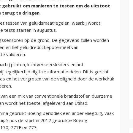
t gebruikt om manieren te testen om de uitstoot
e terug te dringen.
et testen van geluidsmaatregelen, waarbij wordt
 tests starten in augustus.
ngssensoren op de grond. De gegevens zullen worden
den en het geluidreductiepotentieel van
 te valideren.
rbij piloten, luchtverkeersleiders en het
egelijkertijd digitale informatie delen. Dit is gericht
utes en het vergroten van de veiligheid door de werkdruk
deren.
 van een mix van conventionele brandstof en duurzame
n wordt het toestel afgeleverd aan Etihad.
a gebruikt Boeing periodiek een ander vliegtuig, vaak
j. Sinds de start in 2012 gebruikte Boeing
 170, 777F en 777.