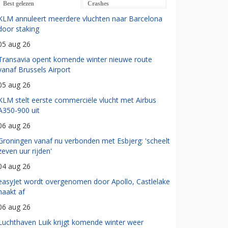
Best gelezen
Crashes
KLM annuleert meerdere vluchten naar Barcelona
door staking
05 aug 26
Transavia opent komende winter nieuwe route
vanaf Brussels Airport
05 aug 26
KLM stelt eerste commerciële vlucht met Airbus
A350-900 uit
06 aug 26
Groningen vanaf nu verbonden met Esbjerg: 'scheelt
zeven uur rijden'
04 aug 26
easyJet wordt overgenomen door Apollo, Castlelake
haakt af
06 aug 26
Luchthaven Luik krijgt komende winter weer