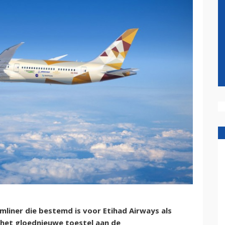
mliner die bestemd is voor Etihad Airways als
het gloednieuwe toestel aan de