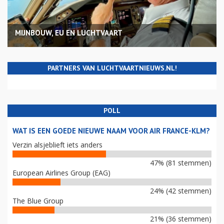
MIJNBOUW, EU EN LUCHTVAART
PARTNERS VAN LUCHTVAARTNIEUWS.NL!
POLL
WAT IS EEN GOEDE NIEUWE NAAM VOOR AIR FRANCE-KLM?
Verzin alsjeblieft iets anders
47% (81 stemmen)
European Airlines Group (EAG)
24% (42 stemmen)
The Blue Group
21% (36 stemmen)