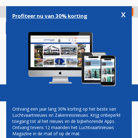
Overslaan
en
x
Digitaal Magazine
Registreer
Check in
naar
Profiteer nu van 30% korting
de
inhoud
gaan
Magazine
Podcasts
Vacatures
Toggl
naviga
Ontvang een jaar lang 30% korting op het beste van
Luchtvaartnieuws en Zakenreisnieuws. Krijg onbeperkt
toegang tot al het nieuws en de bijbehorende Apps.
CHINESE MAATSCHAPPIJEN
Ontvang tevens 12 maanden het Luchtvaartnieuws
GAAN WEER BOEING MAX'EN
Magazine in de mail of op de mat.