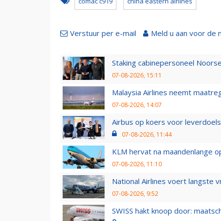
comac c919
china eastern airlines
Verstuur per e-mail
Meld u aan voor de 
Staking cabinepersoneel Noorse
07-08-2026, 15:11
Malaysia Airlines neemt maatreg
07-08-2026, 14:07
Airbus op koers voor leverdoelst
07-08-2026, 11:44
KLM hervat na maandenlange ops
07-08-2026, 11:10
National Airlines voert langste 
07-08-2026, 9:52
SWISS hakt knoop door: maatsc