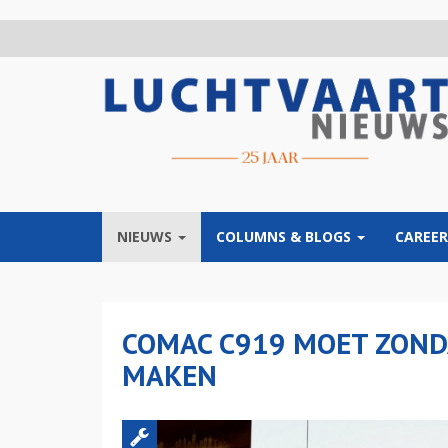
Overslaan
en
naar
de
inhoud
gaan
NIEUWS
COLUMNS & BLOGS
CAREER
COMAC C919 MOET ZOND
MAKEN