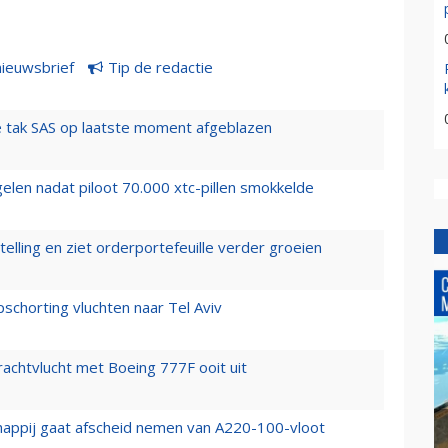
nieuwsbrief
Tip de redactie
 tak SAS op laatste moment afgeblazen
elen nadat piloot 70.000 xtc-pillen smokkelde
elling en ziet orderportefeuille verder groeien
chorting vluchten naar Tel Aviv
vrachtvlucht met Boeing 777F ooit uit
happij gaat afscheid nemen van A220-100-vloot