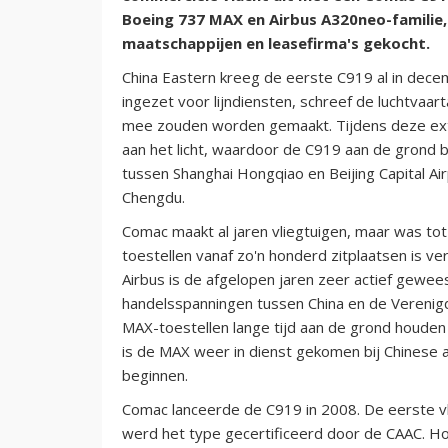
Boeing 737 MAX en Airbus A320neo-familie, 
maatschappijen en leasefirma's gekocht.
China Eastern kreeg de eerste C919 al in dece
ingezet voor lijndiensten, schreef de luchtvaar
mee zouden worden gemaakt. Tijdens deze ext
aan het licht, waardoor de C919 aan de grond b
tussen Shanghai Hongqiao en Beijing Capital Air
Chengdu.
Comac maakt al jaren vliegtuigen, maar was tot
toestellen vanaf zo'n honderd zitplaatsen is 
Airbus is de afgelopen jaren zeer actief gewee
handelsspanningen tussen China en de Verenig
MAX-toestellen lange tijd aan de grond houden 
is de MAX weer in dienst gekomen bij Chinese 
beginnen.
Comac lanceerde de C919 in 2008. De eerste vl
werd het type gecertificeerd door de CAAC. H