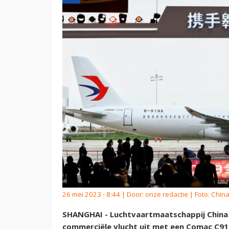
26 mei 2023 - 8:44 | Door:
onze redactie
| Foto: China
SHANGHAI - Luchtvaartmaatschappij China 
commerciële vlucht uit met een Comac C919