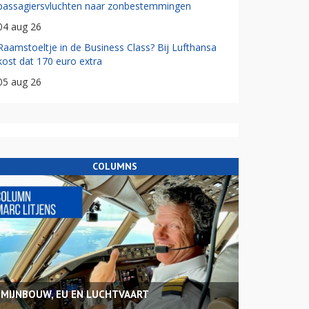
passagiersvluchten naar zonbestemmingen
04 aug 26
Raamstoeltje in de Business Class? Bij Lufthansa
kost dat 170 euro extra
05 aug 26
COLUMNS
MIJNBOUW, EU EN LUCHTVAART