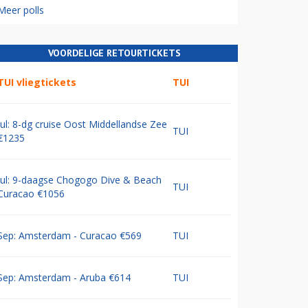
Meer polls
VOORDELIGE RETOURTICKETS
TUI vliegtickets
TUI
Jul: 8-dg cruise Oost Middellandse Zee
TUI
€1235
Jul: 9-daagse Chogogo Dive & Beach
TUI
Curacao €1056
Sep: Amsterdam - Curacao €569
TUI
Sep: Amsterdam - Aruba €614
TUI