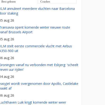
Best gelezen
Crashes
KLM annuleert meerdere vluchten naar Barcelona
door staking
05 aug 26
Transavia opent komende winter nieuwe route
vanaf Brussels Airport
05 aug 26
KLM stelt eerste commerciële vlucht met Airbus
A350-900 uit
06 aug 26
Groningen vanaf nu verbonden met Esbjerg: 'scheelt
zeven uur rijden'
04 aug 26
easyJet wordt overgenomen door Apollo, Castlelake
haakt af
06 aug 26
Luchthaven Luik krijgt komende winter weer