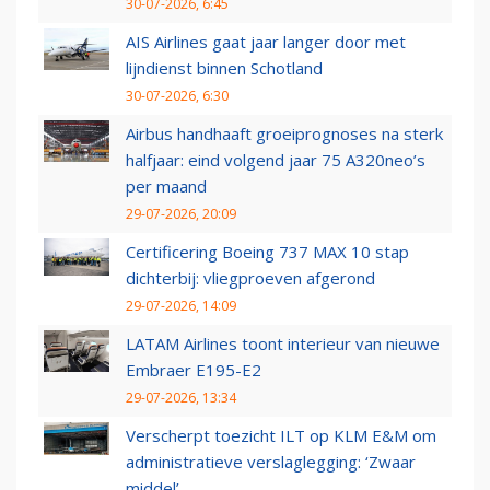
30-07-2026, 6:45
AIS Airlines gaat jaar langer door met
lijndienst binnen Schotland
30-07-2026, 6:30
Airbus handhaaft groeiprognoses na sterk
halfjaar: eind volgend jaar 75 A320neo’s
per maand
29-07-2026, 20:09
Certificering Boeing 737 MAX 10 stap
dichterbij: vliegproeven afgerond
29-07-2026, 14:09
LATAM Airlines toont interieur van nieuwe
Embraer E195-E2
29-07-2026, 13:34
Verscherpt toezicht ILT op KLM E&M om
administratieve verslaglegging: ‘Zwaar
middel’