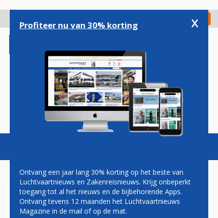
Overslaan
en
x
Digitaal Magazine
Registreer
Check in
naar
Profiteer nu van 30% korting
de
inhoud
gaan
Magazine
Podcasts
Vacatures
Toggl
naviga
Ontvang een jaar lang 30% korting op het beste van
Luchtvaartnieuws en Zakenreisnieuws. Krijg onbeperkt
toegang tot al het nieuws en de bijbehorende Apps.
EMBRAER GAAT SAMEN MET
Ontvang tevens 12 maanden het Luchtvaartnieuws
SENNA BRAND EEN EVTOL
Magazine in de mail of op de mat.