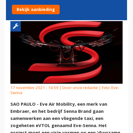
BOUWEN
Bekijk aanbieding
17 november 2021 - 14:59 | Door:
onze redactie
| Foto: Eve-
Senna
SAO PAULO - Eve Air Mobility, een merk van
Embraer, en het bedrijf Senna Brand gaan
samenwerken aan een vliegende taxi, een
zogeheten eVTOL genaamd Eve-Senna. Het
project moet een visie vormen op een 'duurzame