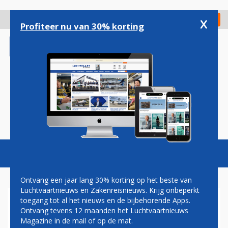
Overslaan
en
x
Digitaal Magazine
Registreer
Check in
naar
Profiteer nu van 30% korting
de
inhoud
gaan
Magazine
Podcasts
Vacatures
Toggl
naviga
Ontvang een jaar lang 30% korting op het beste van
Luchtvaartnieuws en Zakenreisnieuws. Krijg onbeperkt
toegang tot al het nieuws en de bijbehorende Apps.
FAA KEURT OPLOSSINGEN
Ontvang tevens 12 maanden het Luchtvaartnieuws
BOEING GOED VOOR LAATSTE
Magazine in de mail of op de mat.