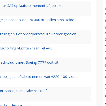
 tak SAS op laatste moment afgeblazen
elen nadat piloot 70.000 xtc-pillen smokkelde
elling en ziet orderportefeuille verder groeien
chorting vluchten naar Tel Aviv
vrachtvlucht met Boeing 777F ooit uit
happij gaat afscheid nemen van A220-100-vloot
 Apollo, Castlelake haakt af
n de luchtvaart