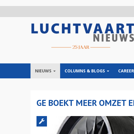
Overslaan
en
naar
de
inhoud
gaan
NIEUWS
COLUMNS & BLOGS
CAREER
GE BOEKT MEER OMZET E