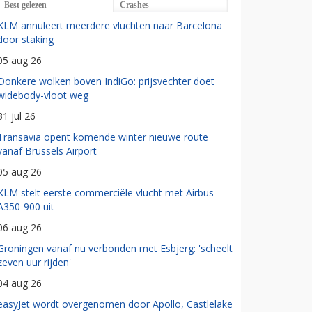
Best gelezen
Crashes
KLM annuleert meerdere vluchten naar Barcelona
door staking
05 aug 26
Donkere wolken boven IndiGo: prijsvechter doet
widebody-vloot weg
31 jul 26
Transavia opent komende winter nieuwe route
vanaf Brussels Airport
05 aug 26
KLM stelt eerste commerciële vlucht met Airbus
A350-900 uit
06 aug 26
Groningen vanaf nu verbonden met Esbjerg: 'scheelt
zeven uur rijden'
04 aug 26
easyJet wordt overgenomen door Apollo, Castlelake