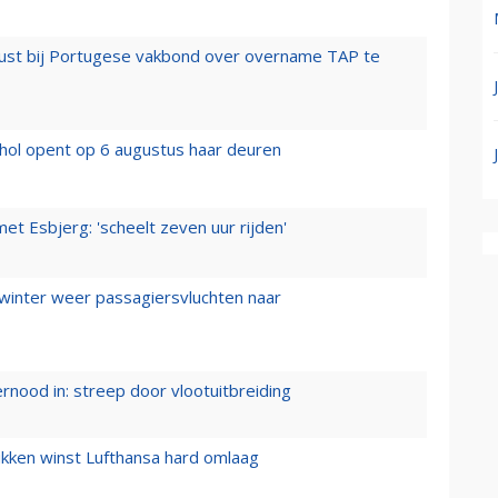
rust bij Portugese vakbond over overname TAP te
hol opent op 6 augustus haar deuren
t Esbjerg: 'scheelt zeven uur rijden'
 winter weer passagiersvluchten naar
ernood in: streep door vlootuitbreiding
ukken winst Lufthansa hard omlaag