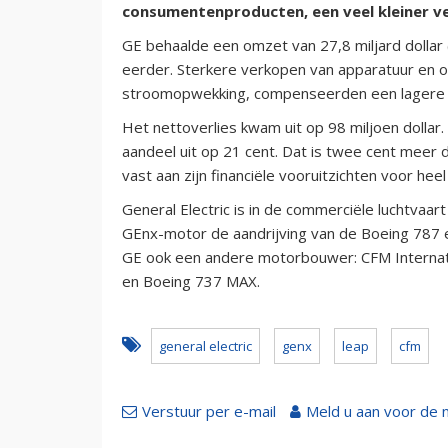
consumentenproducten, een veel kleiner ver
GE behaalde een omzet van 27,8 miljard dollar 
eerder. Sterkere verkopen van apparatuur en 
stroomopwekking, compenseerden een lagere vr
Het nettoverlies kwam uit op 98 miljoen doll
aandeel uit op 21 cent. Dat is twee cent meer 
vast aan zijn financiële vooruitzichten voor hee
General Electric is in de commerciële luchtvaar
GEnx-motor de aandrijving van de Boeing 787
GE ook een andere motorbouwer: CFM Internat
en Boeing 737 MAX.
general electric
genx
leap
cfm
Verstuur per e-mail
Meld u aan voor de 