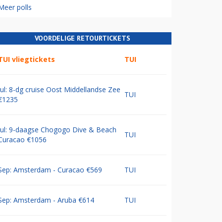
Meer polls
VOORDELIGE RETOURTICKETS
TUI vliegtickets
TUI
Jul: 8-dg cruise Oost Middellandse Zee
TUI
€1235
Jul: 9-daagse Chogogo Dive & Beach
TUI
Curacao €1056
Sep: Amsterdam - Curacao €569
TUI
Sep: Amsterdam - Aruba €614
TUI