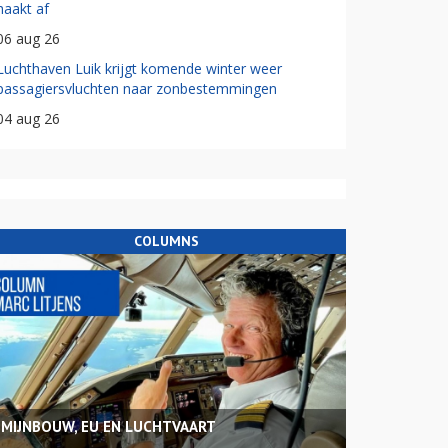
haakt af
06 aug 26
Luchthaven Luik krijgt komende winter weer
passagiersvluchten naar zonbestemmingen
04 aug 26
COLUMNS
MIJNBOUW, EU EN LUCHTVAART