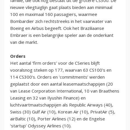
familie, die ook nog bestaat uit de grotere CS300. De
nieuwe vliegtuiglijn gaat plaats bieden aan minimaal
100 en maximaal 160 passagiers, waarmee
Bombardier zich rechtstreeks in het vaarwater van
Boeing en Airbus begeeft. Ook het Braziliaanse
Embraer is een belangrijke speler aan de onderkant
van die markt.
Orders
Het aantal ‘firm orders’ voor de CSeries blijft
vooralsnog steken op 177, waarvan 63 CS100’s en
114 CS300’s. Orders en ‘commitments’ werden
geplaatst door een aantal leasemaatschappijen (20
van Lease Corporation International, 10 van Braathens
Leasing en 32 van Ilyushin Finance) en
luchtvaartmaatschappijen als Republic Airways (40),
Swiss (30) Gulf Air (10), Korean Air (10), PrivatAir (5),
airBaltic (10), Porter Airlines (12) en de Engelse
‘startup’ Odyssey Airlines (10).