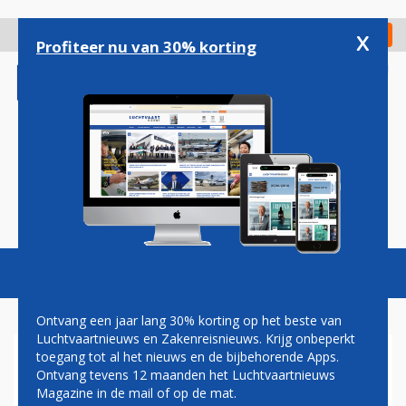
Overslaan
en
x
Digitaal Magazine
Registreer
Check in
naar
Profiteer nu van 30% korting
de
inhoud
gaan
Magazine
Podcasts
Vacatures
Toggl
naviga
Ontvang een jaar lang 30% korting op het beste van
Luchtvaartnieuws en Zakenreisnieuws. Krijg onbeperkt
toegang tot al het nieuws en de bijbehorende Apps.
NIEUWE CSERIES KIEST VOOR
Ontvang tevens 12 maanden het Luchtvaartnieuws
HET EERST LUCHTRUIM
Magazine in de mail of op de mat.