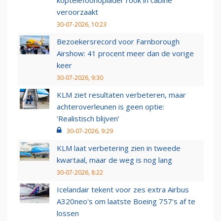
koptelefoonoplader rook in cabine
veroorzaakt
30-07-2026, 10:23
Bezoekersrecord voor Farnborough
Airshow: 41 procent meer dan de vorige
keer
30-07-2026, 9:30
KLM ziet resultaten verbeteren, maar
achteroverleunen is geen optie:
‘Realistisch blijven’
30-07-2026, 9:29
KLM laat verbetering zien in tweede
kwartaal, maar de weg is nog lang
30-07-2026, 8:22
Icelandair tekent voor zes extra Airbus
A320neo's om laatste Boeing 757's af te
lossen