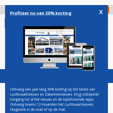
Overslaan
en
x
Digitaal Magazine
Registreer
Check in
naar
Profiteer nu van 30% korting
de
inhoud
gaan
Magazine
Podcasts
Vacatures
Toggl
naviga
Ontvang een jaar lang 30% korting op het beste van
Luchtvaartnieuws en Zakenreisnieuws. Krijg onbeperkt
toegang tot al het nieuws en de bijbehorende Apps.
ONVERWACHTE NEDERLAAG
Ontvang tevens 12 maanden het Luchtvaartnieuws
BOEING IN CSERIES-ZAAK
Magazine in de mail of op de mat.