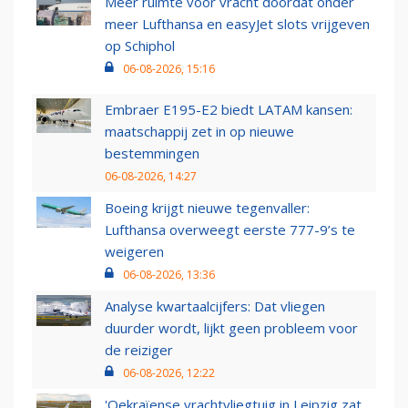
Meer ruimte voor vracht doordat onder
meer Lufthansa en easyJet slots vrijgeven
op Schiphol
06-08-2026, 15:16
Embraer E195-E2 biedt LATAM kansen:
maatschappij zet in op nieuwe
bestemmingen
06-08-2026, 14:27
Boeing krijgt nieuwe tegenvaller:
Lufthansa overweegt eerste 777-9’s te
weigeren
06-08-2026, 13:36
Analyse kwartaalcijfers: Dat vliegen
duurder wordt, lijkt geen probleem voor
de reiziger
06-08-2026, 12:22
'Oekraïense vrachtvliegtuig in Leipzig zat