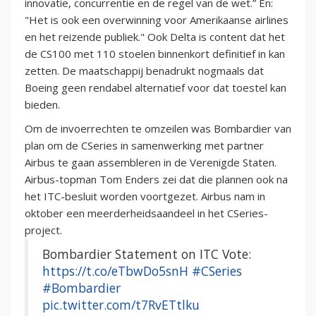
innovatie, concurrentie en de regel van de wet.” En:
"Het is ook een overwinning voor Amerikaanse airlines
en het reizende publiek." Ook Delta is content dat het
de CS100 met 110 stoelen binnenkort definitief in kan
zetten. De maatschappij benadrukt nogmaals dat
Boeing geen rendabel alternatief voor dat toestel kan
bieden.
Om de invoerrechten te omzeilen was Bombardier van
plan om de CSeries in samenwerking met partner
Airbus te gaan assembleren in de Verenigde Staten.
Airbus-topman Tom Enders zei dat die plannen ook na
het ITC-besluit worden voortgezet. Airbus nam in
oktober een meerderheidsaandeel in het CSeries-
project.
Bombardier Statement on ITC Vote:
https://t.co/eTbwDo5snH
#CSeries
#Bombardier
pic.twitter.com/t7RvETtlku