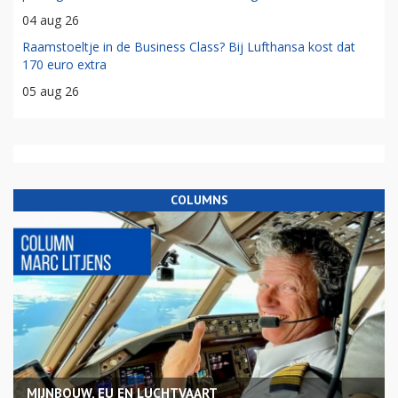
04 aug 26
Raamstoeltje in de Business Class? Bij Lufthansa kost dat
170 euro extra
05 aug 26
COLUMNS
MIJNBOUW, EU EN LUCHTVAART