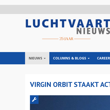
Overslaan
en
naar
de
inhoud
gaan
NIEUWS
COLUMNS & BLOGS
CAREER
VIRGIN ORBIT STAAKT AC