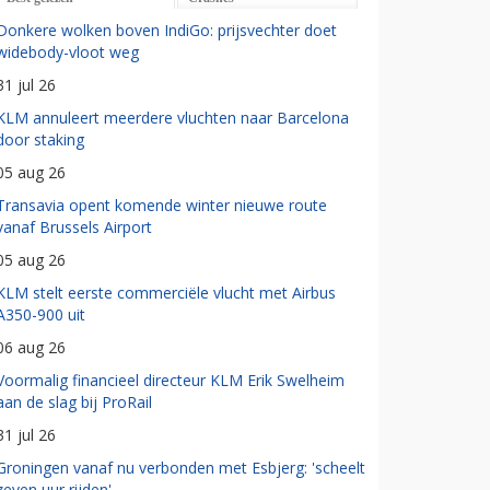
Donkere wolken boven IndiGo: prijsvechter doet
widebody-vloot weg
31 jul 26
KLM annuleert meerdere vluchten naar Barcelona
door staking
05 aug 26
Transavia opent komende winter nieuwe route
vanaf Brussels Airport
05 aug 26
KLM stelt eerste commerciële vlucht met Airbus
A350-900 uit
06 aug 26
Voormalig financieel directeur KLM Erik Swelheim
aan de slag bij ProRail
31 jul 26
Groningen vanaf nu verbonden met Esbjerg: 'scheelt
zeven uur rijden'