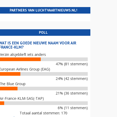
PARTNERS VAN LUCHTVAARTNIEUWS.NL!
POLL
WAT IS EEN GOEDE NIEUWE NAAM VOOR AIR
FRANCE-KLM?
Verzin alsjeblieft iets anders
47% (81 stemmen)
European Airlines Group (EAG)
24% (42 stemmen)
The Blue Group
21% (36 stemmen)
Air-France-KLM-SAS(-TAP)
6% (11 stemmen)
Totaal aantal stemmen: 170