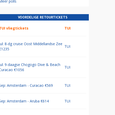
Meer polls
VOORDELIGE RETOURTICKETS
TUI vliegtickets
TUI
Jul: 8-dg cruise Oost Middellandse Zee
TUI
€1235
Jul: 9-daagse Chogogo Dive & Beach
TUI
Curacao €1056
Sep: Amsterdam - Curacao €569
TUI
Sep: Amsterdam - Aruba €614
TUI