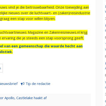
ieuws vind je die betrouwbaarheid. Onze toewijding aan
ijke nieuws over de luchtvaart- en (zaken)reisindustrie
raag een stap voor willen blijven.
Luchtvaartnieuws Magazine en Zakenreisnieuws.nl krijg
e ervaring die je steeds een stap voorsprong geeft.
el van een gemeenschap die waarde hecht aan
listiek.
n
nieuwsbrief
Tip de redactie
 Apollo, Castlelake haakt af