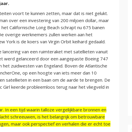
aar.
eiten voort te kunnen zetten, maar dat is niet gelukt.
an over een investering van 200 miljoen dollar, maar
it het Californische Long Beach schrapt nu 675 banen
De overige werknemers zullen werken aan het
w York is de koers van Virgin Orbit keihard gedaald.
lancering van een ruimteraket met satellieten vanuit
ket werd gelanceerd door een aangepaste Boeing 747
n het zuidwesten van Engeland. Boven de Atlantische
LauncherOne, op een hoogte van iets meer dan 10
gen satellieten in een baan om de aarde te brengen. De
ic Girl keerde probleemloos terug naar het vliegveld in
r. In een tijd waarin talloze vergelijkbare bronnen en
acht schreeuwen, is het belangrijk om betrouwbare
ngen, maar ook perspectief en verhalen die er echt toe