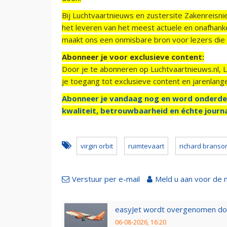
Bij Luchtvaartnieuws en zustersite Zakenreisn
het leveren van het meest actuele en onafhankel
maakt ons een onmisbare bron voor lezers die g
Abonneer je voor exclusieve content:
Door je te abonneren op Luchtvaartnieuws.nl, 
je toegang tot exclusieve content en jarenlang
Abonneer je vandaag nog en word onderde
kwaliteit, betrouwbaarheid en échte journa
virgin orbit
ruimtevaart
richard branso
Verstuur per e-mail
Meld u aan voor de 
easyJet wordt overgenomen door
06-08-2026, 16:20