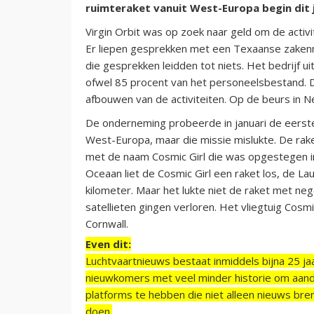
ruimteraket vanuit West-Europa begin dit j
Virgin Orbit was op zoek naar geld om de activit
Er liepen gesprekken met een Texaanse zakenm
die gesprekken leidden tot niets. Het bedrijf u
ofwel 85 procent van het personeelsbestand. 
afbouwen van de activiteiten. Op de beurs in Ne
De onderneming probeerde in januari de eerste 
West-Europa, maar die missie mislukte. De ra
met de naam Cosmic Girl die was opgestegen i
Oceaan liet de Cosmic Girl een raket los, de 
kilometer. Maar het lukte niet de raket met ne
satellieten gingen verloren. Het vliegtuig Cosm
Cornwall.
Even dit:
Luchtvaartnieuws bestaat inmiddels bijna 25 jaa
nieuwkomers met veel minder historie om aand
platforms te hebben die niet alleen nieuws bre
doen.