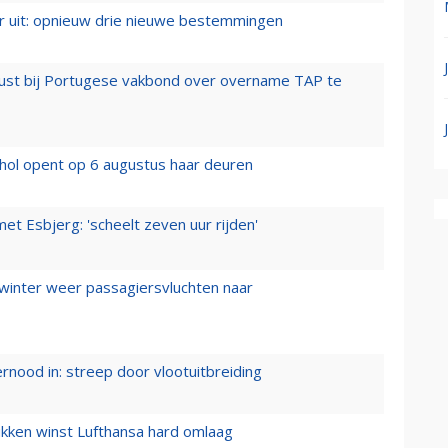
er uit: opnieuw drie nieuwe bestemmingen
rust bij Portugese vakbond over overname TAP te
hol opent op 6 augustus haar deuren
t Esbjerg: 'scheelt zeven uur rijden'
 winter weer passagiersvluchten naar
ernood in: streep door vlootuitbreiding
ukken winst Lufthansa hard omlaag