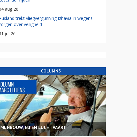
04 aug 26
Rusland trekt vliegvergunning Izhavia in wegens
zorgen over veiligheid
31 jul 26
COLUMNS
MIJNBOUW, EU EN LUCHTVAART