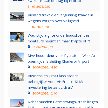
Swelheim aan de slag bij ProRail
31-07-2026, 9:09
Rusland trekt vliegvergunning Izhavia in
wegens zorgen over veiligheid
31-07-2026, 8:03
Wachttijd afgifte onderhoudslicenties
monteurs neemt af, maar krapte blijft
31-07-2026, 7:15
MAA houdt deur voor Ryanair en Wizz Air
open tijdens sluiting Charleroi Airport
30-07-2026, 14:30
Business en First Class steeds
belangrijker voor Air France-KLM:
‘investering betaalt zich uit’
30-07-2026, 12:10
Nabestaanden Germanwings-crash klagen
Duitse staat aan, maar vangen mogelijk