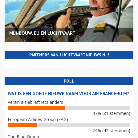
MIJNBOUW, EU EN LUCHTVAART
PARTNERS VAN LUCHTVAARTNIEUWS.NL!
POLL
WAT IS EEN GOEDE NIEUWE NAAM VOOR AIR FRANCE-KLM?
Verzin alsjeblieft iets anders
47% (81 stemmen)
European Airlines Group (EAG)
24% (42 stemmen)
The Blue Group