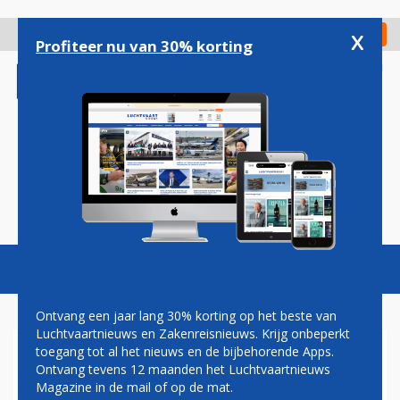
Overslaan
en
x
Digitaal Magazine
Registreer
Check in
naar
Profiteer nu van 30% korting
de
inhoud
gaan
Magazine
Podcasts
Vacatures
Toggl
naviga
Ontvang een jaar lang 30% korting op het beste van
Luchtvaartnieuws en Zakenreisnieuws. Krijg onbeperkt
toegang tot al het nieuws en de bijbehorende Apps.
BEPAAL ZELF DE WAARDE
Ontvang tevens 12 maanden het Luchtvaartnieuws
VAN EEN NACHT BIJ NH
Magazine in de mail of op de mat.