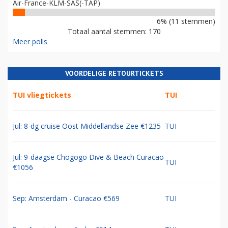
Air-France-KLM-SAS(-TAP)
6% (11 stemmen)
Totaal aantal stemmen: 170
Meer polls
VOORDELIGE RETOURTICKETS
TUI vliegtickets
TUI
Jul: 8-dg cruise Oost Middellandse Zee €1235
TUI
Jul: 9-daagse Chogogo Dive & Beach Curacao
TUI
€1056
Sep: Amsterdam - Curacao €569
TUI