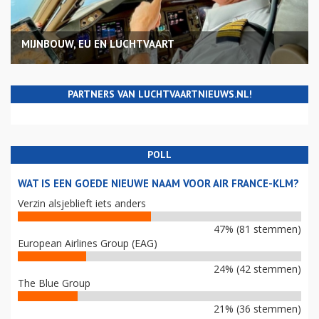
MIJNBOUW, EU EN LUCHTVAART
PARTNERS VAN LUCHTVAARTNIEUWS.NL!
POLL
WAT IS EEN GOEDE NIEUWE NAAM VOOR AIR FRANCE-KLM?
Verzin alsjeblieft iets anders
47% (81 stemmen)
European Airlines Group (EAG)
24% (42 stemmen)
The Blue Group
21% (36 stemmen)