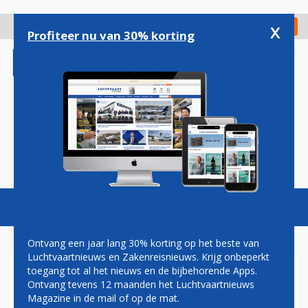
Overslaan
en
x
Digitaal Magazine
Registreer
Check in
naar
Profiteer nu van 30% korting
de
inhoud
gaan
Magazine
Podcasts
Vacatures
Toggl
naviga
Ontvang een jaar lang 30% korting op het beste van
Luchtvaartnieuws en Zakenreisnieuws. Krijg onbeperkt
toegang tot al het nieuws en de bijbehorende Apps.
AEGEAN IN HOOGSEIZOEN
Ontvang tevens 12 maanden het Luchtvaartnieuws
VAN MAASTRICHT NAAR
Magazine in de mail of op de mat.