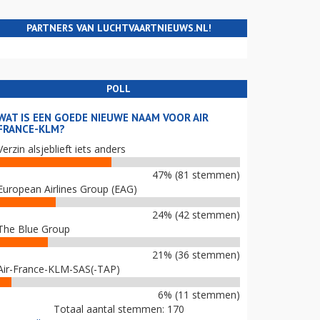
PARTNERS VAN LUCHTVAARTNIEUWS.NL!
POLL
WAT IS EEN GOEDE NIEUWE NAAM VOOR AIR
FRANCE-KLM?
Verzin alsjeblieft iets anders
47% (81 stemmen)
European Airlines Group (EAG)
24% (42 stemmen)
The Blue Group
21% (36 stemmen)
Air-France-KLM-SAS(-TAP)
6% (11 stemmen)
Totaal aantal stemmen: 170