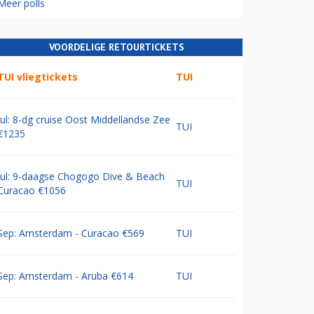
Meer polls
VOORDELIGE RETOURTICKETS
TUI vliegtickets
TUI
Jul: 8-dg cruise Oost Middellandse Zee
TUI
€1235
Jul: 9-daagse Chogogo Dive & Beach
TUI
Curacao €1056
Sep: Amsterdam - Curacao €569
TUI
Sep: Amsterdam - Aruba €614
TUI