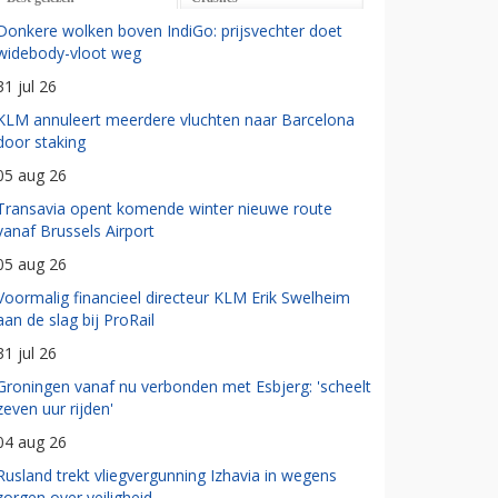
Donkere wolken boven IndiGo: prijsvechter doet
widebody-vloot weg
31 jul 26
KLM annuleert meerdere vluchten naar Barcelona
door staking
05 aug 26
Transavia opent komende winter nieuwe route
vanaf Brussels Airport
05 aug 26
Voormalig financieel directeur KLM Erik Swelheim
aan de slag bij ProRail
31 jul 26
Groningen vanaf nu verbonden met Esbjerg: 'scheelt
zeven uur rijden'
04 aug 26
Rusland trekt vliegvergunning Izhavia in wegens
zorgen over veiligheid