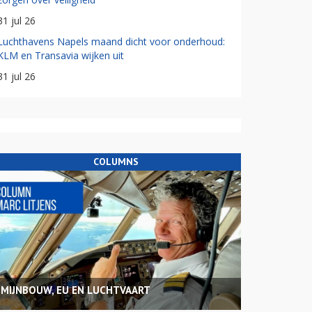
31 jul 26
Luchthavens Napels maand dicht voor onderhoud:
KLM en Transavia wijken uit
31 jul 26
COLUMNS
MIJNBOUW, EU EN LUCHTVAART