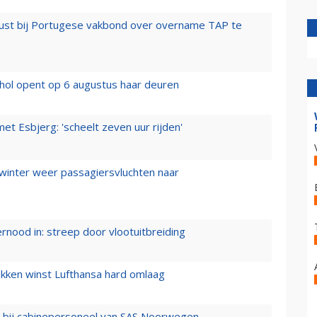
rust bij Portugese vakbond over overname TAP te
hol opent op 6 augustus haar deuren
t Esbjerg: 'scheelt zeven uur rijden'
 winter weer passagiersvluchten naar
ernood in: streep door vlootuitbreiding
ukken winst Lufthansa hard omlaag
 bij cabinepersoneel van SAS Noorwegen