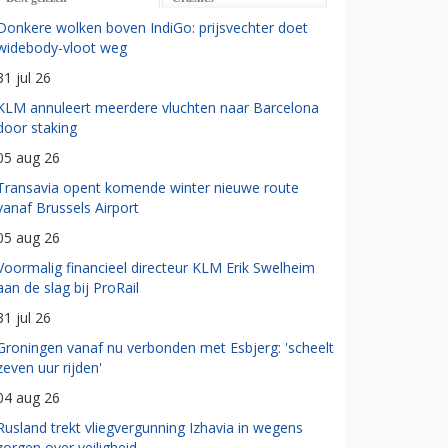
Donkere wolken boven IndiGo: prijsvechter doet
widebody-vloot weg
31 jul 26
KLM annuleert meerdere vluchten naar Barcelona
door staking
05 aug 26
Transavia opent komende winter nieuwe route
vanaf Brussels Airport
05 aug 26
Voormalig financieel directeur KLM Erik Swelheim
aan de slag bij ProRail
31 jul 26
Groningen vanaf nu verbonden met Esbjerg: 'scheelt
zeven uur rijden'
04 aug 26
Rusland trekt vliegvergunning Izhavia in wegens
zorgen over veiligheid