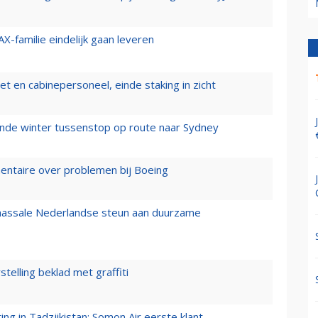
X-familie eindelijk gaan leveren
t en cabinepersoneel, einde staking in zicht
mende winter tussenstop op route naar Sydney
mentaire over problemen bij Boeing
 massale Nederlandse steun aan duurzame
stelling beklad met graffiti
g in Tadzjikistan: Somon Air eerste klant