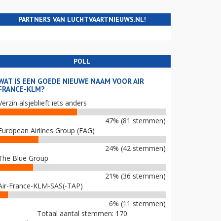
PARTNERS VAN LUCHTVAARTNIEUWS.NL!
POLL
WAT IS EEN GOEDE NIEUWE NAAM VOOR AIR
FRANCE-KLM?
Verzin alsjeblieft iets anders
47% (81 stemmen)
European Airlines Group (EAG)
24% (42 stemmen)
The Blue Group
21% (36 stemmen)
Air-France-KLM-SAS(-TAP)
6% (11 stemmen)
Totaal aantal stemmen: 170