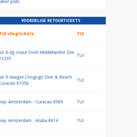
Meer polls
VOORDELIGE RETOURTICKETS
TUI vliegtickets
TUI
Jul: 8-dg cruise Oost Middellandse Zee
TUI
€1235
Jul: 9-daagse Chogogo Dive & Beach
TUI
Curacao €1056
Sep: Amsterdam - Curacao €569
TUI
Sep: Amsterdam - Aruba €614
TUI