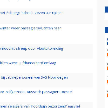
t Esbjerg: 'scheelt zeven uur rijden'
 winter weer passagiersvluchten naar
ernood in: streep door vlootuitbreiding
ukken winst Lufthansa hard omlaag
 bij cabinepersoneel van SAS Noorwegen
voor zelfgemaakt Russisch passagierstoestel
nen reizigers van ‘hoofdpijn bezorgend’ easyJet