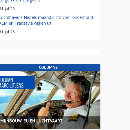
31 jul 26
Luchthavens Napels maand dicht voor onderhoud:
KLM en Transavia wijken uit
31 jul 26
COLUMNS
MIJNBOUW, EU EN LUCHTVAART