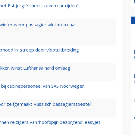
t Esbjerg: 'scheelt zeven uur rijden'
 winter weer passagiersvluchten naar
ernood in: streep door vlootuitbreiding
ukken winst Lufthansa hard omlaag
 bij cabinepersoneel van SAS Noorwegen
voor zelfgemaakt Russisch passagierstoestel
nen reizigers van ‘hoofdpijn bezorgend’ easyJet