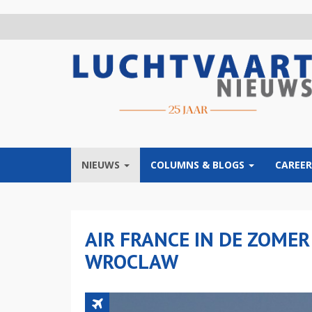
Overslaan
en
naar
de
inhoud
gaan
NIEUWS
COLUMNS & BLOGS
CAREER
AIR FRANCE IN DE ZOMER
WROCLAW