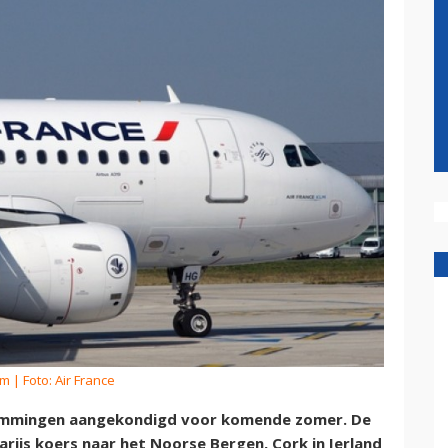
om
| Foto: Air France
stemmingen aangekondigd voor komende zomer. De
rijs koers naar het Noorse Bergen, Cork in Ierland