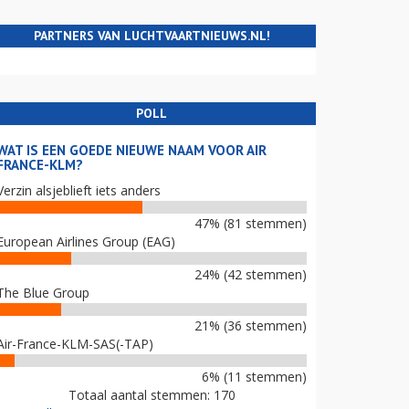
PARTNERS VAN LUCHTVAARTNIEUWS.NL!
POLL
WAT IS EEN GOEDE NIEUWE NAAM VOOR AIR
FRANCE-KLM?
Verzin alsjeblieft iets anders
47% (81 stemmen)
European Airlines Group (EAG)
24% (42 stemmen)
The Blue Group
21% (36 stemmen)
Air-France-KLM-SAS(-TAP)
6% (11 stemmen)
Totaal aantal stemmen: 170