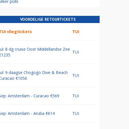
Meer polls
VOORDELIGE RETOURTICKETS
TUI vliegtickets
TUI
Jul: 8-dg cruise Oost Middellandse Zee
TUI
€1235
Jul: 9-daagse Chogogo Dive & Beach
TUI
Curacao €1056
Sep: Amsterdam - Curacao €569
TUI
Sep: Amsterdam - Aruba €614
TUI