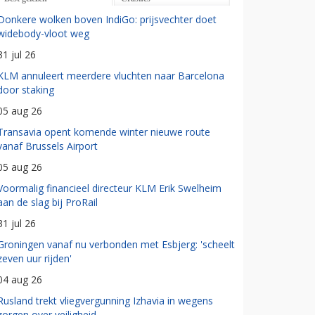
Donkere wolken boven IndiGo: prijsvechter doet
widebody-vloot weg
31 jul 26
KLM annuleert meerdere vluchten naar Barcelona
door staking
05 aug 26
Transavia opent komende winter nieuwe route
vanaf Brussels Airport
05 aug 26
Voormalig financieel directeur KLM Erik Swelheim
aan de slag bij ProRail
31 jul 26
Groningen vanaf nu verbonden met Esbjerg: 'scheelt
zeven uur rijden'
04 aug 26
Rusland trekt vliegvergunning Izhavia in wegens
zorgen over veiligheid