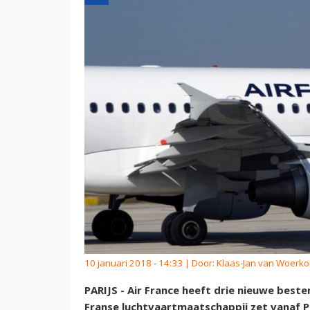
10 januari 2018 - 14:33 | Door:
Klaas-Jan van Woerk
PARIJS - Air France heeft drie nieuwe be
Franse luchtvaartmaatschappij zet vanaf Pa