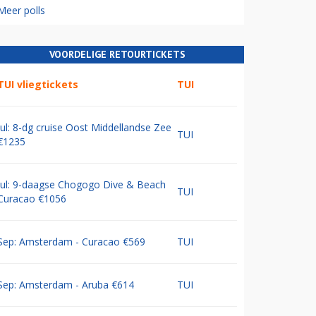
Meer polls
VOORDELIGE RETOURTICKETS
TUI vliegtickets
TUI
Jul: 8-dg cruise Oost Middellandse Zee
TUI
€1235
Jul: 9-daagse Chogogo Dive & Beach
TUI
Curacao €1056
Sep: Amsterdam - Curacao €569
TUI
Sep: Amsterdam - Aruba €614
TUI