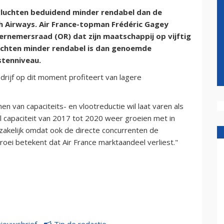
e vluchten beduidend minder rendabel dan de
h Airways. Air France-topman Frédéric Gagey
ernemersraad (OR) dat zijn maatschappij op vijftig
uchten minder rendabel is dan genoemde
stenniveau.
rijf op dit moment profiteert van lagere
n van capaciteits- en vlootreductie wil laat varen als
l capaciteit van 2017 tot 2020 weer groeien met in
dzakelijk omdat ook de directe concurrenten de
roei betekent dat Air France marktaandeel verliest."
nieuwsbrief
Tip de redactie