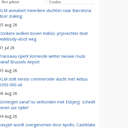
Best gelezen
Crashes
KLM annuleert meerdere vluchten naar Barcelona
door staking
05 aug 26
Donkere wolken boven IndiGo: prijsvechter doet
widebody-vloot weg
31 jul 26
Transavia opent komende winter nieuwe route
vanaf Brussels Airport
05 aug 26
KLM stelt eerste commerciële vlucht met Airbus
A350-900 uit
06 aug 26
Groningen vanaf nu verbonden met Esbjerg: 'scheelt
zeven uur rijden'
04 aug 26
easyJet wordt overgenomen door Apollo, Castlelake