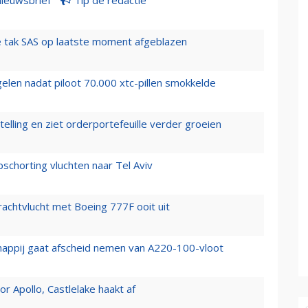
 tak SAS op laatste moment afgeblazen
elen nadat piloot 70.000 xtc-pillen smokkelde
elling en ziet orderportefeuille verder groeien
chorting vluchten naar Tel Aviv
vrachtvlucht met Boeing 777F ooit uit
happij gaat afscheid nemen van A220-100-vloot
 Apollo, Castlelake haakt af