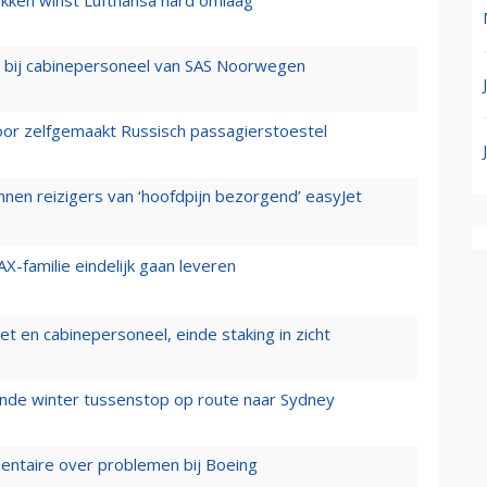
ukken winst Lufthansa hard omlaag
 bij cabinepersoneel van SAS Noorwegen
voor zelfgemaakt Russisch passagierstoestel
nen reizigers van ‘hoofdpijn bezorgend’ easyJet
X-familie eindelijk gaan leveren
t en cabinepersoneel, einde staking in zicht
mende winter tussenstop op route naar Sydney
mentaire over problemen bij Boeing