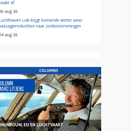
haakt af
06 aug 26
Luchthaven Luik krijgt komende winter weer
passagiersvluchten naar zonbestemmingen
04 aug 26
COLUMNS
MIJNBOUW, EU EN LUCHTVAART