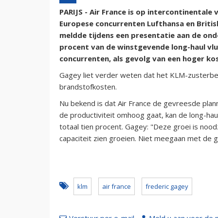
PARIJS - Air France is op intercontinental
Europese concurrenten Lufthansa en Britis
meldde tijdens een presentatie aan de ond
procent van de winstgevende long-haul vl
concurrenten, als gevolg van een hoger ko
Gagey liet verder weten dat het KLM-zusterbed
brandstofkosten.
Nu bekend is dat Air France de gevreesde planne
de productiviteit omhoog gaat, kan de long-hau
totaal tien procent. Gagey: "Deze groei is noo
capaciteit zien groeien. Niet meegaan met de g
klm
air france
frederic gagey
Verstuur per e-mail
Meld u aan voor de 