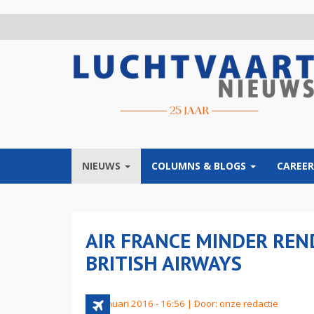
Overslaan
en
naar
de
inhoud
gaan
NIEUWS
COLUMNS & BLOGS
CAREER
AIR FRANCE MINDER RE
BRITISH AIRWAYS
15 januari 2016 - 16:56 | Door:
onze redactie