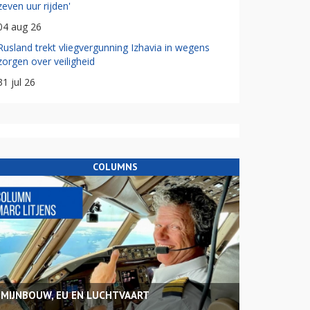
zeven uur rijden'
04 aug 26
Rusland trekt vliegvergunning Izhavia in wegens
zorgen over veiligheid
31 jul 26
COLUMNS
MIJNBOUW, EU EN LUCHTVAART