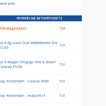
Meer polls
VOORDELIGE RETOURTICKETS
TUI vliegtickets
TUI
Jul: 8-dg cruise Oost Middellandse Zee
TUI
€1235
Jul: 9-daagse Chogogo Dive & Beach
TUI
Curacao €1056
Sep: Amsterdam - Curacao €569
TUI
Sep: Amsterdam - Aruba €614
TUI