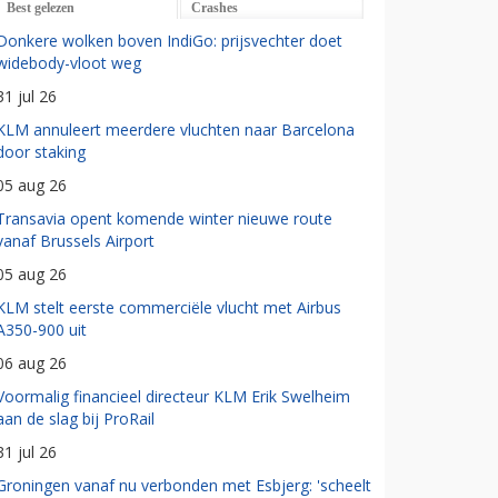
Best gelezen
Crashes
Donkere wolken boven IndiGo: prijsvechter doet
widebody-vloot weg
31 jul 26
KLM annuleert meerdere vluchten naar Barcelona
door staking
05 aug 26
Transavia opent komende winter nieuwe route
vanaf Brussels Airport
05 aug 26
KLM stelt eerste commerciële vlucht met Airbus
A350-900 uit
06 aug 26
Voormalig financieel directeur KLM Erik Swelheim
aan de slag bij ProRail
31 jul 26
Groningen vanaf nu verbonden met Esbjerg: 'scheelt