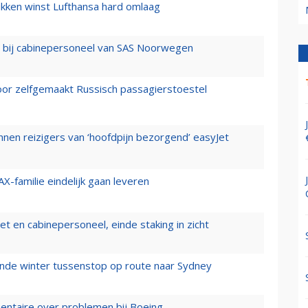
ukken winst Lufthansa hard omlaag
 bij cabinepersoneel van SAS Noorwegen
voor zelfgemaakt Russisch passagierstoestel
nen reizigers van ‘hoofdpijn bezorgend’ easyJet
X-familie eindelijk gaan leveren
t en cabinepersoneel, einde staking in zicht
mende winter tussenstop op route naar Sydney
mentaire over problemen bij Boeing