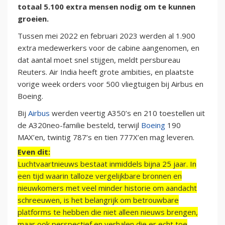
totaal 5.100 extra mensen nodig om te kunnen
groeien.
Tussen mei 2022 en februari 2023 werden al 1.900
extra medewerkers voor de cabine aangenomen, en
dat aantal moet snel stijgen, meldt persbureau
Reuters. Air India heeft grote ambities, en plaatste
vorige week orders voor 500 vliegtuigen bij Airbus en
Boeing.
Bij
Airbus
werden veertig A350’s en 210 toestellen uit
de A320neo-familie besteld, terwijl
Boeing
190
MAX’en, twintig 787’s en tien 777X’en mag leveren.
Even dit:
Luchtvaartnieuws bestaat inmiddels bijna 25 jaar. In
een tijd waarin talloze vergelijkbare bronnen en
nieuwkomers met veel minder historie om aandacht
schreeuwen, is het belangrijk om betrouwbare
platforms te hebben die niet alleen nieuws brengen,
maar ook perspectief en verhalen die er echt toe