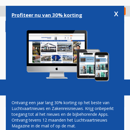
Overslaan
en
x
Digitaal Magazine
Registreer
Check in
naar
Profiteer nu van 30% korting
de
inhoud
gaan
Magazine
Podcasts
Vacatures
Toggl
naviga
Ontvang een jaar lang 30% korting op het beste van
Luchtvaartnieuws en Zakenreisnieuws. Krijg onbeperkt
toegang tot al het nieuws en de bijbehorende Apps.
AIR INDIA HEEFT 5.000
Ontvang tevens 12 maanden het Luchtvaartnieuws
EXTRA PILOTEN EN
Magazine in de mail of op de mat.