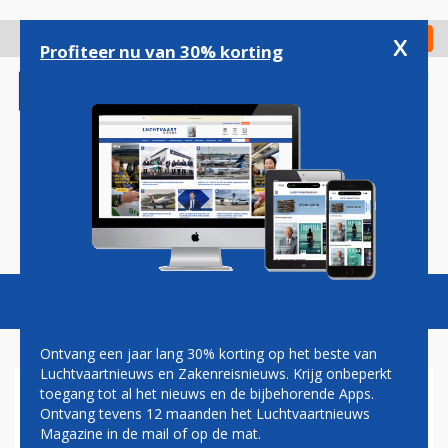
Overslaan
en
x
Digitaal Magazine
Registreer
Check in
naar
Profiteer nu van 30% korting
de
inhoud
gaan
Magazine
Podcasts
Vacatures
Toggl
naviga
Ontvang een jaar lang 30% korting op het beste van
Luchtvaartnieuws en Zakenreisnieuws. Krijg onbeperkt
toegang tot al het nieuws en de bijbehorende Apps.
AIR TRANSAT MET AIRBUS
Ontvang tevens 12 maanden het Luchtvaartnieuws
A321LR NAAR KOPENHAGEN
Magazine in de mail of op de mat.