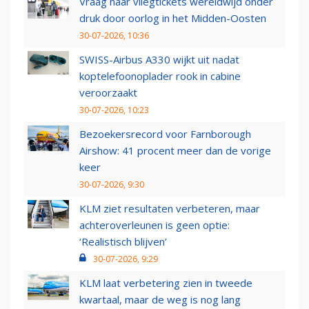
Vraag naar vliegtickets wereldwijd onder
druk door oorlog in het Midden-Oosten
30-07-2026, 10:36
SWISS-Airbus A330 wijkt uit nadat
koptelefoonoplader rook in cabine
veroorzaakt
30-07-2026, 10:23
Bezoekersrecord voor Farnborough
Airshow: 41 procent meer dan de vorige
keer
30-07-2026, 9:30
KLM ziet resultaten verbeteren, maar
achteroverleunen is geen optie:
‘Realistisch blijven’
30-07-2026, 9:29
KLM laat verbetering zien in tweede
kwartaal, maar de weg is nog lang