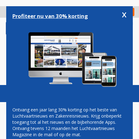
Overslaan
en
x
Digitaal Magazine
Registreer
Check in
naar
Profiteer nu van 30% korting
de
inhoud
gaan
Magazine
Podcasts
Vacatures
Toggl
naviga
Ontvang een jaar lang 30% korting op het beste van
Luchtvaartnieuws en Zakenreisnieuws. Krijg onbeperkt
toegang tot al het nieuws en de bijbehorende Apps.
AVIANCA ANNULEERT
Ontvang tevens 12 maanden het Luchtvaartnieuws
BESTELLING VOOR
Magazine in de mail of op de mat.