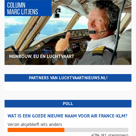
MIJNBOUW, EU EN LUCHTVAART
PARTNERS VAN LUCHTVAARTNIEUWS.NL!
POLL
WAT IS EEN GOEDE NIEUWE NAAM VOOR AIR FRANCE-KLM?
Verzin alsjeblieft iets anders
47% (81 stemmen)