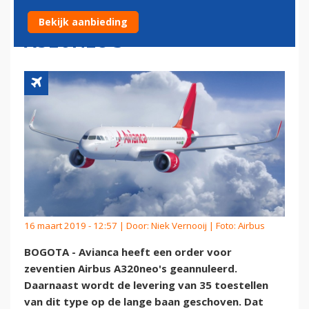
ZEVENTIEN AIRBUS
Bekijk aanbieding
A320NEO'S
16 maart 2019 - 12:57 | Door:
Niek Vernooij
| Foto: Airbus
BOGOTA - Avianca heeft een order voor
zeventien Airbus A320neo's geannuleerd.
Daarnaast wordt de levering van 35 toestellen
van dit type op de lange baan geschoven. Dat