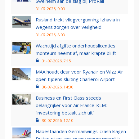
Swelheim aan de slag bij ProRail
31-07-2026, 9:09
Rusland trekt vliegvergunning Izhavia in
wegens zorgen over veiligheid
31-07-2026, 8:03
Wachttijd afgifte onderhoudslicenties
monteurs neemt af, maar krapte blijft
31-07-2026, 7:15
MAA houdt deur voor Ryanair en Wizz Air
open tijdens sluiting Charleroi Airport
30-07-2026, 14:30
Business en First Class steeds
belangrijker voor Air France-KLM:
‘investering betaalt zich uit’
30-07-2026, 12:10
Nabestaanden Germanwings-crash klagen
Duitse staat aan, maar vangen mogelijk