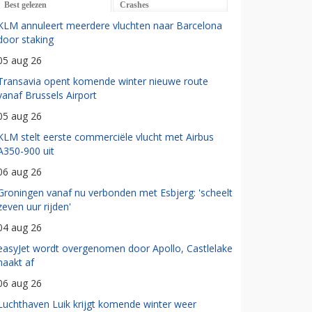
Best gelezen
Crashes
KLM annuleert meerdere vluchten naar Barcelona
door staking
05 aug 26
Transavia opent komende winter nieuwe route
vanaf Brussels Airport
05 aug 26
KLM stelt eerste commerciële vlucht met Airbus
A350-900 uit
06 aug 26
Groningen vanaf nu verbonden met Esbjerg: 'scheelt
zeven uur rijden'
04 aug 26
easyJet wordt overgenomen door Apollo, Castlelake
haakt af
06 aug 26
Luchthaven Luik krijgt komende winter weer