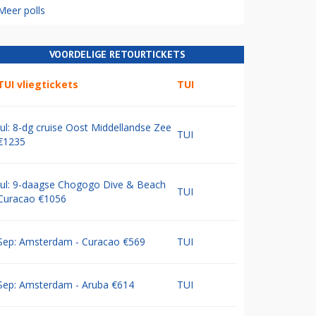
Meer polls
VOORDELIGE RETOURTICKETS
TUI vliegtickets
TUI
Jul: 8-dg cruise Oost Middellandse Zee
TUI
€1235
Jul: 9-daagse Chogogo Dive & Beach
TUI
Curacao €1056
Sep: Amsterdam - Curacao €569
TUI
Sep: Amsterdam - Aruba €614
TUI