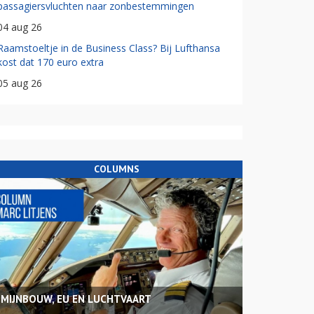
passagiersvluchten naar zonbestemmingen
04 aug 26
Raamstoeltje in de Business Class? Bij Lufthansa
kost dat 170 euro extra
05 aug 26
COLUMNS
MIJNBOUW, EU EN LUCHTVAART