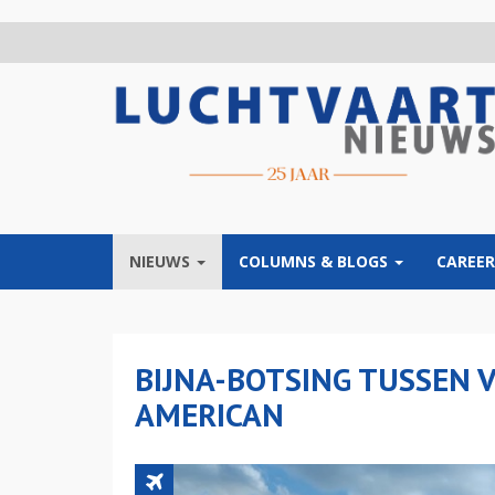
Overslaan
en
naar
de
inhoud
gaan
NIEUWS
COLUMNS & BLOGS
CAREER
BIJNA-BOTSING TUSSEN 
AMERICAN