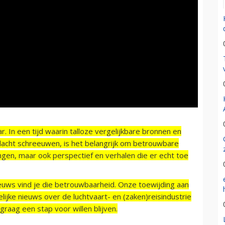
r. In een tijd waarin talloze vergelijkbare bronnen en
acht schreeuwen, is het belangrijk om betrouwbare
ngen, maar ook perspectief en verhalen die er echt toe
ieuws vind je die betrouwbaarheid. Onze toewijding aan
ijke nieuws over de luchtvaart- en (zaken)reisindustrie
raag een stap voor willen blijven.