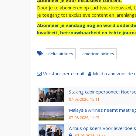
Abonneer je voor exclusieve content:
Door je te abonneren op Luchtvaartnieuws.nl, 
je toegang tot exclusieve content en jarenlang
Abonneer je vandaag nog en word onderde
kwaliteit, betrouwbaarheid en échte journa
delta air lines
american airlines
Verstuur per e-mail
Meld u aan voor de 
Staking cabinepersoneel Noorse
07-08-2026, 15:11
Malaysia Airlines neemt maatreg
07-08-2026, 14:07
Airbus op koers voor leverdoelst
07-08-2026, 11:44