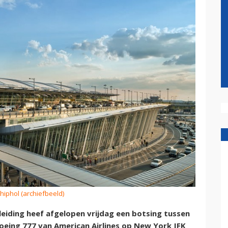
chiphol (archiefbeeld)
leiding heef afgelopen vrijdag een botsing tussen
Boeing 777 van American Airlines op New York JFK