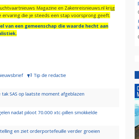
Luchtvaartnieuws Magazine en Zakenreisnieuws.nl krijg
e ervaring die je steeds een stap voorsprong geeft.
el van een gemeenschap die waarde hecht aan
listiek.
nieuwsbrief
Tip de redactie
 tak SAS op laatste moment afgeblazen
elen nadat piloot 70.000 xtc-pillen smokkelde
elling en ziet orderportefeuille verder groeien