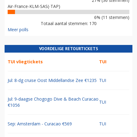
21% (36 stemmen)
Air-France-KLM-SAS(-TAP)
6% (11 stemmen)
Totaal aantal stemmen: 170
Meer polls
VOORDELIGE RETOURTICKETS
TUI vliegtickets
TUI
Jul: 8-dg cruise Oost Middellandse Zee €1235
TUI
Jul: 9-daagse Chogogo Dive & Beach Curacao
TUI
€1056
Sep: Amsterdam - Curacao €569
TUI