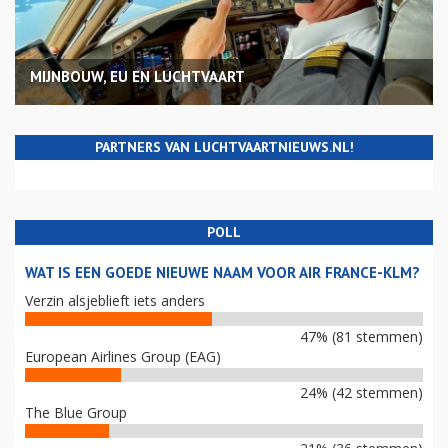
MIJNBOUW, EU EN LUCHTVAART
PARTNERS VAN LUCHTVAARTNIEUWS.NL!
POLL
WAT IS EEN GOEDE NIEUWE NAAM VOOR AIR FRANCE-KLM?
Verzin alsjeblieft iets anders
47% (81 stemmen)
European Airlines Group (EAG)
24% (42 stemmen)
The Blue Group