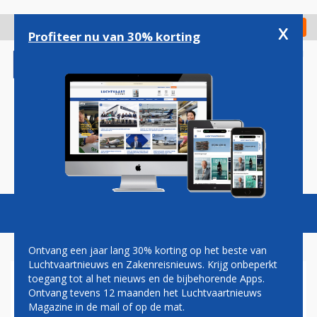
Overslaan
en
x
Digitaal Magazine
Registreer
Check in
naar
Profiteer nu van 30% korting
de
inhoud
gaan
Magazine
Podcasts
Vacatures
Toggl
naviga
Ontvang een jaar lang 30% korting op het beste van
Luchtvaartnieuws en Zakenreisnieuws. Krijg onbeperkt
toegang tot al het nieuws en de bijbehorende Apps.
'BOD AIR FRANCE-KLM EN
Ontvang tevens 12 maanden het Luchtvaartnieuws
EASYJET OP ALITALIA'
Magazine in de mail of op de mat.