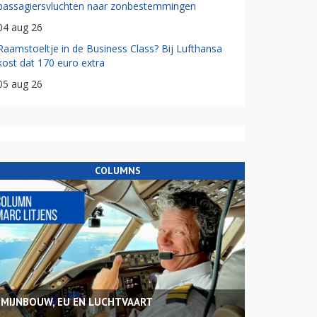
passagiersvluchten naar zonbestemmingen
04 aug 26
Raamstoeltje in de Business Class? Bij Lufthansa
kost dat 170 euro extra
05 aug 26
COLUMNS
MIJNBOUW, EU EN LUCHTVAART