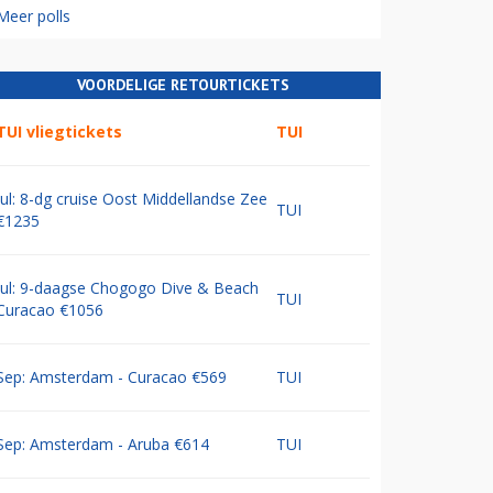
Meer polls
VOORDELIGE RETOURTICKETS
TUI vliegtickets
TUI
Jul: 8-dg cruise Oost Middellandse Zee
TUI
€1235
Jul: 9-daagse Chogogo Dive & Beach
TUI
Curacao €1056
Sep: Amsterdam - Curacao €569
TUI
Sep: Amsterdam - Aruba €614
TUI