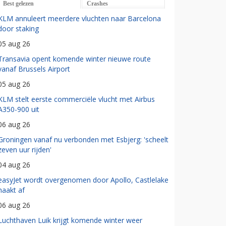
Best gelezen
Crashes
KLM annuleert meerdere vluchten naar Barcelona
door staking
05 aug 26
Transavia opent komende winter nieuwe route
vanaf Brussels Airport
05 aug 26
KLM stelt eerste commerciële vlucht met Airbus
A350-900 uit
06 aug 26
Groningen vanaf nu verbonden met Esbjerg: 'scheelt
zeven uur rijden'
04 aug 26
easyJet wordt overgenomen door Apollo, Castlelake
haakt af
06 aug 26
Luchthaven Luik krijgt komende winter weer