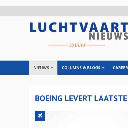
Overslaan
en
naar
de
inhoud
gaan
NIEUWS
COLUMNS & BLOGS
CAREER
BOEING LEVERT LAATSTE