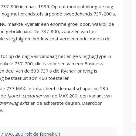
te 737-800 in maart 1999. Op dat moment vloog de nog
ij nog met brandstofslurpende tweedehands 737-200’s.
7 NG maakte Ryanair een enorme groei door, waarbij de
 in gebruik nam. De 737-800, voorzien van het
ale vliegtuig om het low cost verdienmodel mee in de
tot op de dag van vandaag het enige vliegtuigtype in
 enkele 737-700, die is voorzien van een Business
Een deel van de 530 737's die Ryanair ontving is
g bestaat uit zo'n 460 toestellen.
 de 737 MAX. In totaal heeft de maatschappij nu 135
s de
launch customer
van de MAX 200, een variant van
overwing exits
en de achterste deuren. Daardoor
e.
7 MAX 200 rolt de fabriek uit