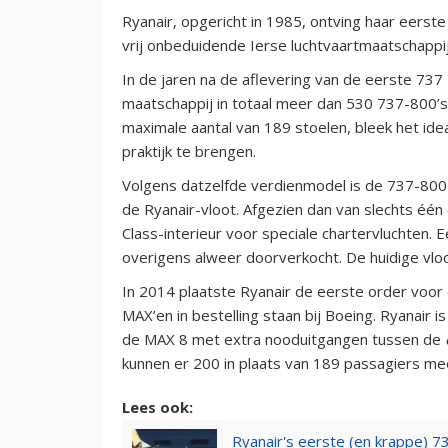
Ryanair, opgericht in 1985, ontving haar eers
vrij onbeduidende Ierse luchtvaartmaatschapp
In de jaren na de aflevering van de eerste 73
maatschappij in totaal meer dan 530 737-800’s
maximale aantal van 189 stoelen, bleek het ide
praktijk te brengen.
Volgens datzelfde verdienmodel is de 737-800 
de Ryanair-vloot. Afgezien dan van slechts één
Class-interieur voor speciale chartervluchten. 
overigens alweer doorverkocht. De huidige vloo
In 2014 plaatste Ryanair de eerste order voor
MAX’en in bestelling staan bij Boeing. Ryanair i
de MAX 8 met extra nooduitgangen tussen de
kunnen er 200 in plaats van 189 passagiers me
Lees ook:
Ryanair's eerste (en krappe) 73