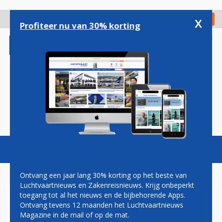
Overslaan
en
x
Digitaal Magazine
Registreer
Check in
naar
Profiteer nu van 30% korting
de
inhoud
gaan
Magazine
Podcasts
Vacatures
Toggl
naviga
Ontvang een jaar lang 30% korting op het beste van
Luchtvaartnieuws en Zakenreisnieuws. Krijg onbeperkt
toegang tot al het nieuws en de bijbehorende Apps.
BOEING: STERKE GROEI
Ontvang tevens 12 maanden het Luchtvaartnieuws
LUCHTVERKEER IN LATIJNS-
Magazine in de mail of op de mat.