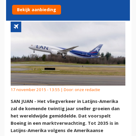
AMERIKA
Bekijk aanbieding
17 november 2015 - 13:55 | Door:
onze redactie
SAN JUAN - Het vliegverkeer in Latijns-Amerika
zal de komende twintig jaar sneller groeien dan
het wereldwijde gemiddelde. Dat voorspelt
Boeing in een marktverwachting. Tot 2035 is in
Latijns-Amerika volgens de Amerikaanse