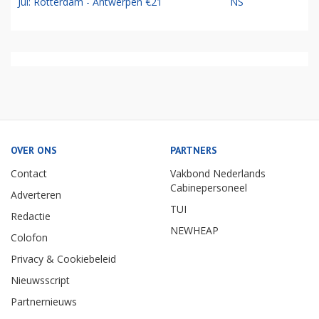
Jul: Rotterdam - Antwerpen €21
NS
OVER ONS
PARTNERS
Contact
Vakbond Nederlands
Cabinepersoneel
Adverteren
TUI
Redactie
NEWHEAP
Colofon
Privacy & Cookiebeleid
Nieuwsscript
Partnernieuws