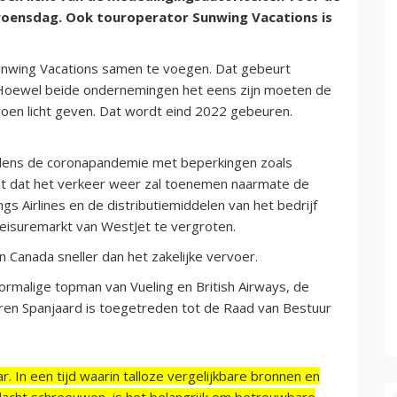
woensdag. Ook touroperator Sunwing Vacations is
unwing Vacations samen te voegen. Dat gebeurt
. Hoewel beide ondernemingen het eens zijn moeten de
oen licht geven. Dat wordt eind 2022 gebeuren.
ijdens de coronapandemie met beperkingen zoals
dt dat het verkeer weer zal toenemen naarmate de
 Airlines en de distributiemiddelen van het bedrijf
leisuremarkt van WestJet te vergroten.
in Canada sneller dan het zakelijke vervoer.
ormalige topman van Vueling en British Airways, de
ren Spanjaard is toegetreden tot de Raad van Bestuur
r. In een tijd waarin talloze vergelijkbare bronnen en
acht schreeuwen, is het belangrijk om betrouwbare