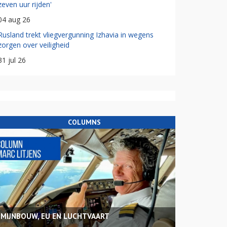
zeven uur rijden'
04 aug 26
Rusland trekt vliegvergunning Izhavia in wegens
zorgen over veiligheid
31 jul 26
COLUMNS
MIJNBOUW, EU EN LUCHTVAART