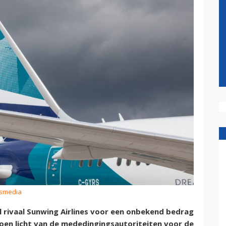
ismedia
 rivaal Sunwing Airlines voor een onbekend bedrag
oen licht van de mededingingsautoriteiten voor de