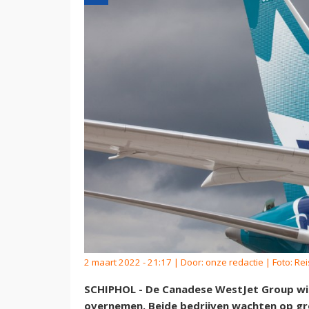
2 maart 2022 - 21:17 | Door:
onze redactie
| Foto: Re
SCHIPHOL - De Canadese WestJet Group wil
overnemen. Beide bedrijven wachten op gr