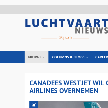
Overslaan
en
naar
de
inhoud
gaan
NIEUWS
COLUMNS & BLOGS
CAREER
CANADEES WESTJET WIL
AIRLINES OVERNEMEN