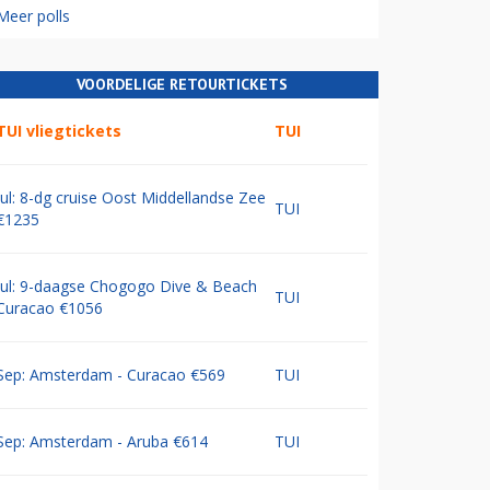
Meer polls
VOORDELIGE RETOURTICKETS
TUI vliegtickets
TUI
Jul: 8-dg cruise Oost Middellandse Zee
TUI
€1235
Jul: 9-daagse Chogogo Dive & Beach
TUI
Curacao €1056
Sep: Amsterdam - Curacao €569
TUI
Sep: Amsterdam - Aruba €614
TUI