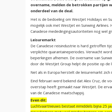
overname, melden de betrokken partijen 
onderdeel van de deal.
Het is de bedoeling om WestJet Holidays en S
mogelijk ook met WestJet en Sunwing Airlines
Canadese mededingingsautoriteiten nog wel gr
Leisuremarkt
De Canadese reisindustrie is hard getroffen t
verplichte quarantaineperiodes. Verwacht wor
beperkingen afnemen. De overname van Sunwings
door de WestJet Group helpt de positie op de 
Net als in Europa herstelt de leisuremarkt zich 
Eind februari werd bekend dat Alex Cruz, de vo
overstap heeft gemaakt naar WestJet. De erva
van de Canadese maatschappij.
Even dit:
Luchtvaartnieuws bestaat inmiddels bijna 25 jaa
nieuwkomers met veel minder historie om aand