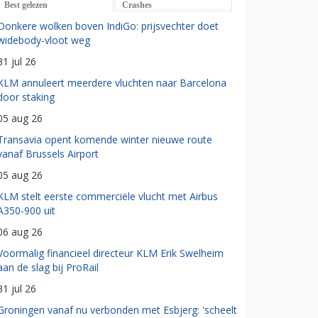
Best gelezen
Crashes
Donkere wolken boven IndiGo: prijsvechter doet
widebody-vloot weg
31 jul 26
KLM annuleert meerdere vluchten naar Barcelona
door staking
05 aug 26
Transavia opent komende winter nieuwe route
vanaf Brussels Airport
05 aug 26
KLM stelt eerste commerciële vlucht met Airbus
A350-900 uit
06 aug 26
Voormalig financieel directeur KLM Erik Swelheim
aan de slag bij ProRail
31 jul 26
Groningen vanaf nu verbonden met Esbjerg: 'scheelt