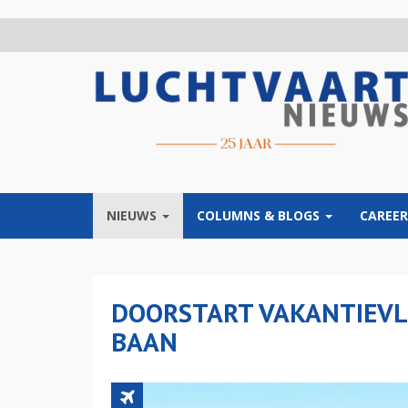
Overslaan
en
naar
de
inhoud
gaan
NIEUWS
COLUMNS & BLOGS
CAREER
DOORSTART VAKANTIEVL
BAAN