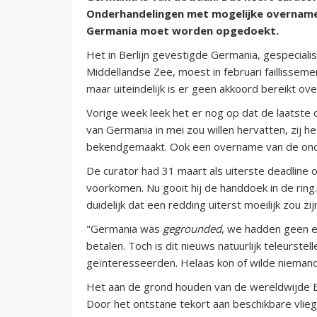
Onderhandelingen met mogelijke overnamek
Germania moet worden opgedoekt.
Het in Berlijn gevestigde Germania, gespecial
Middellandse Zee, moest in februari faillisseme
maar uiteindelijk is er geen akkoord bereikt o
Vorige week leek het er nog op dat de laatste
van Germania in mei zou willen hervatten, zij he
bekendgemaakt. Ook een overname van de onde
De curator had 31 maart als uiterste deadline 
voorkomen. Nu gooit hij de handdoek in de ring
duidelijk dat een redding uiterst moeilijk zou zi
"Germania was
gegrounded
, we hadden geen e
betalen. Toch is dit nieuws natuurlijk teleurste
geïnteresseerden. Helaas kon of wilde niemand
Het aan de grond houden van de wereldwijde B
Door het ontstane tekort aan beschikbare vlie