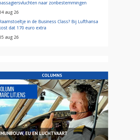
passagiersvluchten naar zonbestemmingen
04 aug 26
Raamstoeltje in de Business Class? Bij Lufthansa
kost dat 170 euro extra
05 aug 26
COLUMNS
MIJNBOUW, EU EN LUCHTVAART