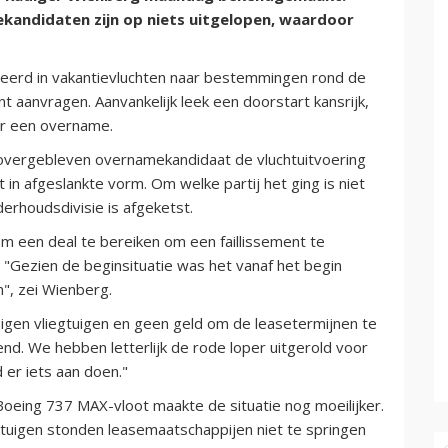
andidaten zijn op niets uitgelopen, waardoor
iseerd in vakantievluchten naar bestemmingen rond de
nt aanvragen. Aanvankelijk leek een doorstart kansrijk,
ver een overname.
 overgebleven overnamekandidaat de vluchtuitvoering
t in afgeslankte vorm. Om welke partij het ging is niet
rhoudsdivisie is afgeketst.
om een deal te bereiken om een faillissement te
. "Gezien de beginsituatie was het vanaf het begin
jn", zei Wienberg.
igen vliegtuigen en geen geld om de leasetermijnen te
llend. We hebben letterlijk de rode loper uitgerold voor
 er iets aan doen."
oeing 737 MAX-vloot maakte de situatie nog moeilijker.
gtuigen stonden leasemaatschappijen niet te springen