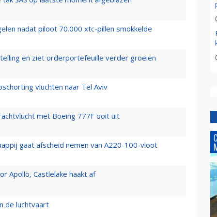
elen nadat piloot 70.000 xtc-pillen smokkelde
elling en ziet orderportefeuille verder groeien
chorting vluchten naar Tel Aviv
vrachtvlucht met Boeing 777F ooit uit
happij gaat afscheid nemen van A220-100-vloot
 Apollo, Castlelake haakt af
n de luchtvaart