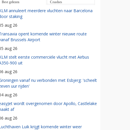
Best gelezen
Crashes
KLM annuleert meerdere vluchten naar Barcelona
door staking
05 aug 26
Transavia opent komende winter nieuwe route
vanaf Brussels Airport
05 aug 26
KLM stelt eerste commerciële vlucht met Airbus
A350-900 uit
06 aug 26
Groningen vanaf nu verbonden met Esbjerg: 'scheelt
zeven uur rijden'
04 aug 26
easyJet wordt overgenomen door Apollo, Castlelake
haakt af
06 aug 26
Luchthaven Luik krijgt komende winter weer