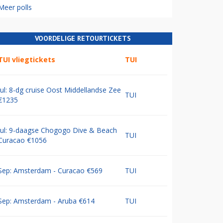
Meer polls
VOORDELIGE RETOURTICKETS
TUI vliegtickets
TUI
Jul: 8-dg cruise Oost Middellandse Zee
TUI
€1235
Jul: 9-daagse Chogogo Dive & Beach
TUI
Curacao €1056
Sep: Amsterdam - Curacao €569
TUI
Sep: Amsterdam - Aruba €614
TUI