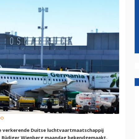
MO
ce verkerende Duitse luchtvaartmaatschappij
tor Rüdiger Wienberg maandag bekendgemaakt.