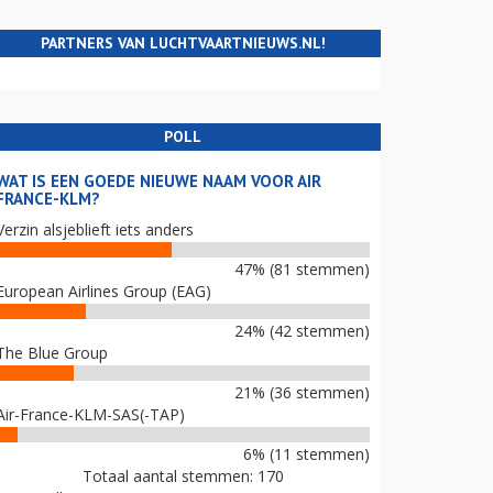
PARTNERS VAN LUCHTVAARTNIEUWS.NL!
POLL
WAT IS EEN GOEDE NIEUWE NAAM VOOR AIR
FRANCE-KLM?
Verzin alsjeblieft iets anders
47% (81 stemmen)
European Airlines Group (EAG)
24% (42 stemmen)
The Blue Group
21% (36 stemmen)
Air-France-KLM-SAS(-TAP)
6% (11 stemmen)
Totaal aantal stemmen: 170