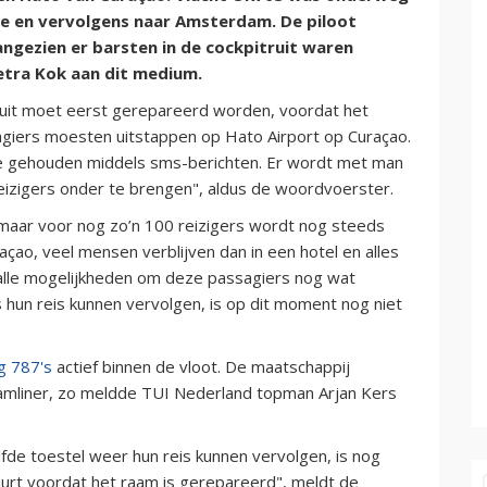
re en vervolgens naar Amsterdam. De piloot
ngezien er barsten in de cockpitruit waren
tra Kok aan dit medium.
e ruit moet eerst gerepareerd worden, voordat het
sagiers moesten uitstappen op Hato Airport op Curaçao.
te gehouden middels sms-berichten. Er wordt met man
izigers onder te brengen", aldus de woordvoerster.
 maar voor nog zo’n 100 reizigers wordt nog steeds
çao, veel mensen verblijven dan in een hotel en alles
 alle mogelijkheden om deze passagiers nog wat
 hun reis kunnen vervolgen, is op dit moment nog niet
g 787's
actief binnen de vloot. De maatschappij
amliner, zo meldde TUI Nederland topman Arjan Kers
lfde toestel weer hun reis kunnen vervolgen, is nog
 duurt voordat het raam is gerepareerd", meldt de