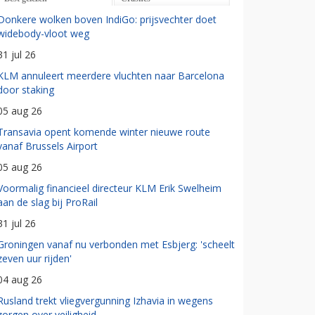
Donkere wolken boven IndiGo: prijsvechter doet
widebody-vloot weg
31 jul 26
KLM annuleert meerdere vluchten naar Barcelona
door staking
05 aug 26
Transavia opent komende winter nieuwe route
vanaf Brussels Airport
05 aug 26
Voormalig financieel directeur KLM Erik Swelheim
aan de slag bij ProRail
31 jul 26
Groningen vanaf nu verbonden met Esbjerg: 'scheelt
zeven uur rijden'
04 aug 26
Rusland trekt vliegvergunning Izhavia in wegens
zorgen over veiligheid