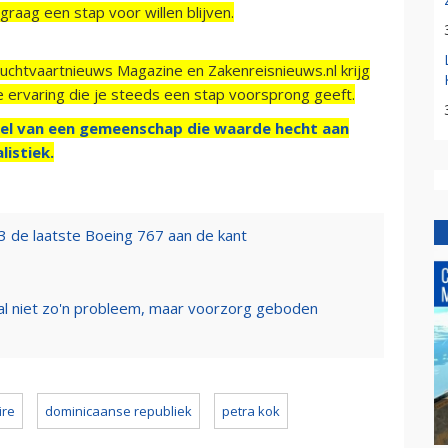
raag een stap voor willen blijven.
Luchtvaartnieuws Magazine en Zakenreisnieuws.nl krijg
e ervaring die je steeds een stap voorsprong geeft.
el van een gemeenschap die waarde hecht aan
listiek.
3 de laatste Boeing 767 aan de kant
l niet zo'n probleem, maar voorzorg geboden
ire
dominicaanse republiek
petra kok