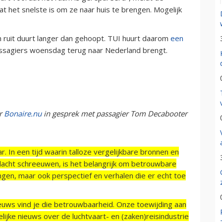
t het snelste is om ze naar huis te brengen. Mogelijk
 ruit duurt langer dan gehoopt. TUI huurt daarom
een
ssagiers woensdag terug naar Nederland brengt.
er
Bonaire.nu
in gesprek met passagier Tom Decabooter
r. In een tijd waarin talloze vergelijkbare bronnen en
acht schreeuwen, is het belangrijk om betrouwbare
ngen, maar ook perspectief en verhalen die er echt toe
ieuws vind je die betrouwbaarheid. Onze toewijding aan
ijke nieuws over de luchtvaart- en (zaken)reisindustrie