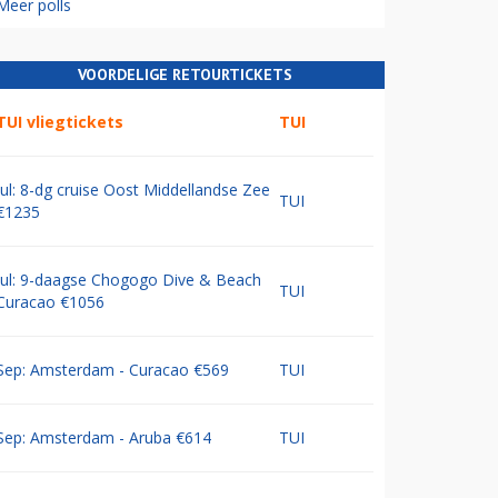
Meer polls
VOORDELIGE RETOURTICKETS
TUI vliegtickets
TUI
Jul: 8-dg cruise Oost Middellandse Zee
TUI
€1235
Jul: 9-daagse Chogogo Dive & Beach
TUI
Curacao €1056
Sep: Amsterdam - Curacao €569
TUI
Sep: Amsterdam - Aruba €614
TUI