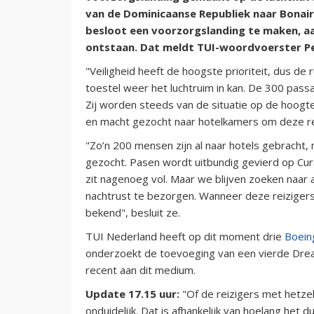
van de Dominicaanse Republiek naar Bonai
besloot een voorzorgslanding te maken, aa
ontstaan. Dat meldt TUI-woordvoerster Pe
"Veiligheid heeft de hoogste prioriteit, dus d
toestel weer het luchtruim in kan. De 300 pas
Zij worden steeds van de situatie op de hoog
en macht gezocht naar hotelkamers om deze re
"Zo’n 200 mensen zijn al naar hotels gebracht,
gezocht. Pasen wordt uitbundig gevierd op Cura
zit nagenoeg vol. Maar we blijven zoeken naar
nachtrust te bezorgen. Wanneer deze reizigers
bekend", besluit ze.
TUI Nederland heeft op dit moment drie
Boein
onderzoekt de toevoeging van een vierde Dre
recent aan dit medium.
Update 17.15 uur:
"Of de reizigers met hetze
onduidelijk. Dat is afhankelijk van hoelang het