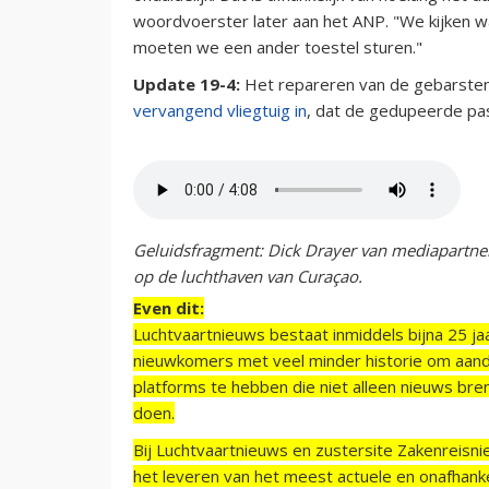
woordvoerster later aan het ANP. "We kijken wa
moeten we een ander toestel sturen."
Update 19-4:
Het repareren van de gebarsten
vervangend vliegtuig in
, dat de gedupeerde pa
Geluidsfragment: Dick Drayer van mediapartn
op de luchthaven van Curaçao.
Even dit:
Luchtvaartnieuws bestaat inmiddels bijna 25 jaa
nieuwkomers met veel minder historie om aand
platforms te hebben die niet alleen nieuws bre
doen.
Bij Luchtvaartnieuws en zustersite Zakenreisn
het leveren van het meest actuele en onafhankel