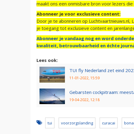
maakt ons een onmisbare bron voor lezers die g
Abonneer je voor exclusieve content:
Door je te abonneren op Luchtvaartnieuws.nl, 
je toegang tot exclusieve content en jarenlang
Abonneer je vandaag nog en word onderde
kwaliteit, betrouwbaarheid en échte journa
Lees ook:
TUI fly Nederland zet eind 202
11-01-2022, 15:59
Gebarsten cockpitraam: meesta
19-04-2022, 12:18
tui
voorzorgslanding
curacai
bona