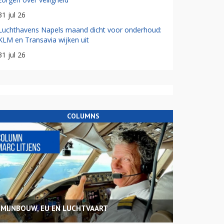
31 jul 26
Luchthavens Napels maand dicht voor onderhoud:
KLM en Transavia wijken uit
31 jul 26
COLUMNS
MIJNBOUW, EU EN LUCHTVAART