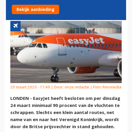
VLUCHTEN
Bekijk aanbieding
20 maart 2020 - 17:49 | Door:
onze redactie
| Foto: Reismedia
LONDEN - EasyJet heeft besloten om per dinsdag
24 maart minimaal 90 procent van de vluchten te
schrappen. Slechts een klein aantal routes, net
name van en naar het Verenigd Koninkrijk, wordt
door de Britse prijsvechter in stand gehouden.