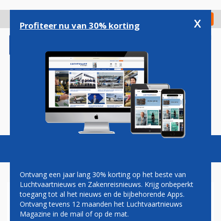
Overslaan
en
x
Digitaal Magazine
Registreer
Check in
naar
Profiteer nu van 30% korting
de
inhoud
gaan
Magazine
Podcasts
Vacatures
Toggl
naviga
Ontvang een jaar lang 30% korting op het beste van
Luchtvaartnieuws en Zakenreisnieuws. Krijg onbeperkt
toegang tot al het nieuws en de bijbehorende Apps.
EASYJET SCHRAPT MEER DAN
Ontvang tevens 12 maanden het Luchtvaartnieuws
90 PROCENT VAN DE
Magazine in de mail of op de mat.