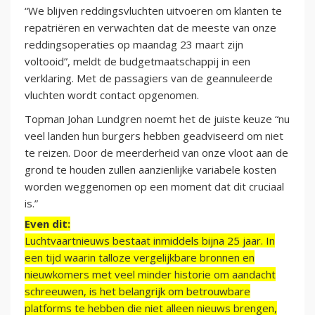
“We blijven reddingsvluchten uitvoeren om klanten te
repatriëren en verwachten dat de meeste van onze
reddingsoperaties op maandag 23 maart zijn
voltooid”, meldt de budgetmaatschappij in een
verklaring. Met de passagiers van de geannuleerde
vluchten wordt contact opgenomen.
Topman Johan Lundgren noemt het de juiste keuze “nu
veel landen hun burgers hebben geadviseerd om niet
te reizen. Door de meerderheid van onze vloot aan de
grond te houden zullen aanzienlijke variabele kosten
worden weggenomen op een moment dat dit cruciaal
is.”
Even dit:
Luchtvaartnieuws bestaat inmiddels bijna 25 jaar. In
een tijd waarin talloze vergelijkbare bronnen en
nieuwkomers met veel minder historie om aandacht
schreeuwen, is het belangrijk om betrouwbare
platforms te hebben die niet alleen nieuws brengen,