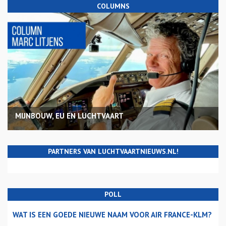
COLUMNS
MIJNBOUW, EU EN LUCHTVAART
PARTNERS VAN LUCHTVAARTNIEUWS.NL!
POLL
WAT IS EEN GOEDE NIEUWE NAAM VOOR AIR FRANCE-KLM?