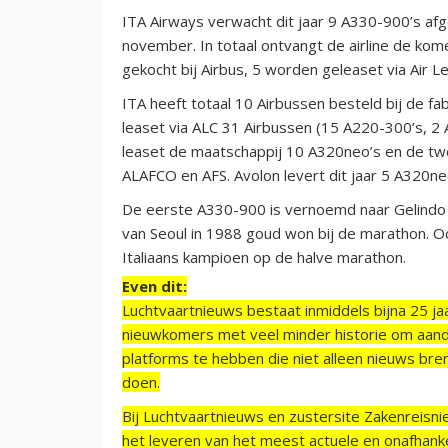
ITA Airways verwacht dit jaar 9 A330-900’s afg
november. In totaal ontvangt de airline de ko
gekocht bij Airbus, 5 worden geleaset via Air L
ITA heeft totaal 10 Airbussen besteld bij de f
leaset via ALC 31 Airbussen (15 A220-300’s, 2
leaset de maatschappij 10 A320neo’s en de t
ALAFCO en AFS. Avolon levert dit jaar 5 A320ne
De eerste A330-900 is vernoemd naar Gelindo B
van Seoul in 1988 goud won bij de marathon. O
Italiaans kampioen op de halve marathon.
Even dit:
Luchtvaartnieuws bestaat inmiddels bijna 25 jaa
nieuwkomers met veel minder historie om aand
platforms te hebben die niet alleen nieuws bre
doen.
Bij Luchtvaartnieuws en zustersite Zakenreisn
het leveren van het meest actuele en onafhankel