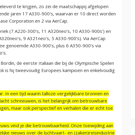
eleverd te krijgen, zo zei de maatschappij afgelopen
mende jaren 17 A330-900’s, waarvan er 10 direct worden
ease Corporation en 2 via AerCap.
abriek (7 A220-300’s, 11 A320neo’s, 10 A330-900s’) en
 A320neo’s, 9 A321neo’s, 5 A330-900’s). Via AerCap
wee genoemde A330-900’s, plus 6 A350-900’s via
o's.
ordin, de eerste Italiaan die bij de Olympische Spelen
ok is hij tweevoudig Europees kampioen en enkelvoudig
r. In een tijd waarin talloze vergelijkbare bronnen en
acht schreeuwen, is het belangrijk om betrouwbare
ngen, maar ook perspectief en verhalen die er echt toe
ieuws vind je die betrouwbaarheid. Onze toewijding aan
ijke nieuws over de luchtvaart- en (zaken)reisindustrie