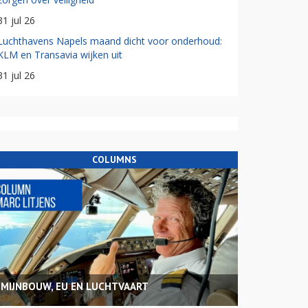
31 jul 26
Luchthavens Napels maand dicht voor onderhoud:
KLM en Transavia wijken uit
31 jul 26
COLUMNS
MIJNBOUW, EU EN LUCHTVAART