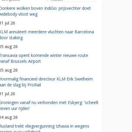
Donkere wolken boven IndiGo: prijsvechter doet
widebody-vloot weg
31 jul 26
KLM annuleert meerdere vluchten naar Barcelona
door staking
05 aug 26
Transavia opent komende winter nieuwe route
vanaf Brussels Airport
05 aug 26
Voormalig financieel directeur KLM Erik Swelheim
aan de slag bij ProRail
31 jul 26
Groningen vanaf nu verbonden met Esbjerg: 'scheelt
zeven uur rijden'
04 aug 26
Rusland trekt vliegvergunning Izhavia in wegens
zorgen over veiligheid