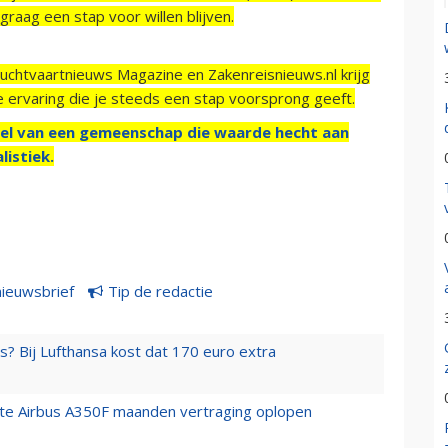
raag een stap voor willen blijven.
Luchtvaartnieuws Magazine en Zakenreisnieuws.nl krijg
e ervaring die je steeds een stap voorsprong geeft.
el van een gemeenschap die waarde hecht aan
listiek.
nieuwsbrief
Tip de redactie
s? Bij Lufthansa kost dat 170 euro extra
rste Airbus A350F maanden vertraging oplopen