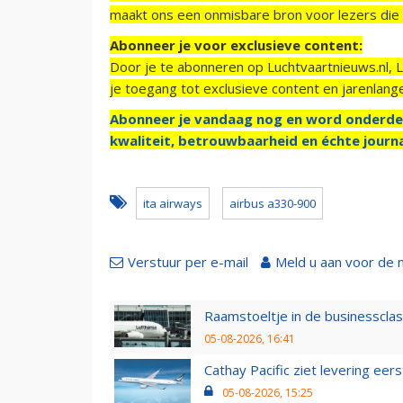
maakt ons een onmisbare bron voor lezers die g
Abonneer je voor exclusieve content:
Door je te abonneren op Luchtvaartnieuws.nl, 
je toegang tot exclusieve content en jarenlang
Abonneer je vandaag nog en word onderde
kwaliteit, betrouwbaarheid en échte journa
ita airways
airbus a330-900
Verstuur per e-mail
Meld u aan voor de 
Raamstoeltje in de businessclas
05-08-2026, 16:41
Cathay Pacific ziet levering ee
05-08-2026, 15:25