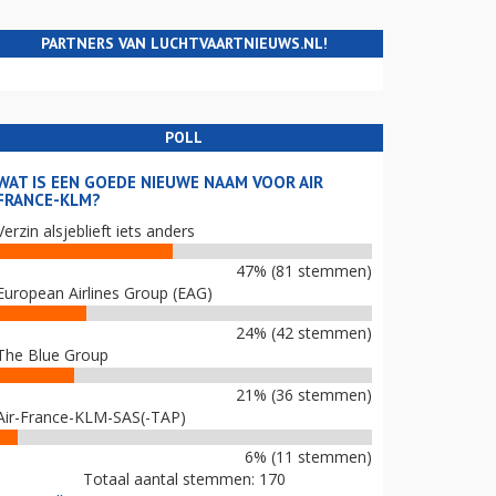
PARTNERS VAN LUCHTVAARTNIEUWS.NL!
POLL
WAT IS EEN GOEDE NIEUWE NAAM VOOR AIR
FRANCE-KLM?
Verzin alsjeblieft iets anders
47% (81 stemmen)
European Airlines Group (EAG)
24% (42 stemmen)
The Blue Group
21% (36 stemmen)
Air-France-KLM-SAS(-TAP)
6% (11 stemmen)
Totaal aantal stemmen: 170