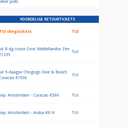
Meer polls
VOORDELIGE RETOURTICKETS
TUI vliegtickets
TUI
Jul: 8-dg cruise Oost Middellandse Zee
TUI
€1235
Jul: 9-daagse Chogogo Dive & Beach
TUI
Curacao €1056
Sep: Amsterdam - Curacao €569
TUI
Sep: Amsterdam - Aruba €614
TUI