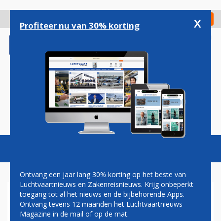
Overslaan
en
x
Digitaal Magazine
Registreer
Check in
naar
Profiteer nu van 30% korting
de
inhoud
gaan
Magazine
Podcasts
Vacatures
Toggl
naviga
Ontvang een jaar lang 30% korting op het beste van
Luchtvaartnieuws en Zakenreisnieuws. Krijg onbeperkt
toegang tot al het nieuws en de bijbehorende Apps.
EERSTE A330-900 ITA
Ontvang tevens 12 maanden het Luchtvaartnieuws
AIRWAYS BEKENT KLEUR
Magazine in de mail of op de mat.