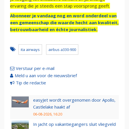
ervaring die je steeds een stap voorsprong geeft.
Abonneer je vandaag nog en word onderdeel van
een gemeenschap die waarde hecht aan kwaliteit,
betrouwbaarheid en échte journalistiek.
ita airways
airbus a330-900
Verstuur per e-mail
Meld u aan voor de nieuwsbrief
Tip de redactie
easyJet wordt overgenomen door Apollo,
Castlelake haakt af
06-08-2026, 16:20
In jacht op vakantiegangers sluit vliegveld