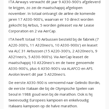
ITA Airways verwacht dit jaar 9 A330-900’s afgeleverd
te krijgen, zo zei de maatschappij afgelopen
november. In totaal ontvangt de airline de komende
jaren 17 A330-900’s, waarvan er 10 direct worden
gekocht bij Airbus, 5 worden geleaset via Air Lease
Corporation en 2 via AerCap.
ITA heeft totaal 10 Airbussen besteld bij de fabriek (7
A220-300’s, 11 A320neo’s, 10 A330-900s’) en leaset
via ALC 31 Airbussen (15 A220-300’s, 2 A320neo’s, 9
A321neo’s, 5 A330-900’s). Via AerCap leaset de
maatschappij 10 A320neo’s en de twee genoemde
A330-900’s, plus 6 A350-900’s via ALAFCO en AFS.
Avolon levert dit jaar 5 A320neo's.
De eerste A330-900 is vernoemd naar Gelindo Bordin,
de eerste Italiaan die bij de Olympische Spelen van
Seoul in 1988 goud won bij de marathon. Ook is hij
tweevoudig Europees kampioen en enkelvoudig
Italiaans kampioen op de halve marathon.