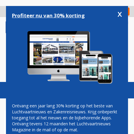
Overslaan
en
x
Digitaal Magazine
Registreer
Check in
naar
Profiteer nu van 30% korting
de
inhoud
gaan
Magazine
Podcasts
Vacatures
Toggl
naviga
Ontvang een jaar lang 30% korting op het beste van
Luchtvaartnieuws en Zakenreisnieuws. Krijg onbeperkt
toegang tot al het nieuws en de bijbehorende Apps.
EUROPESE COMMISSIE
Ontvang tevens 12 maanden het Luchtvaartnieuws
ONDERZOEKT FRANSE
Magazine in de mail of op de mat.