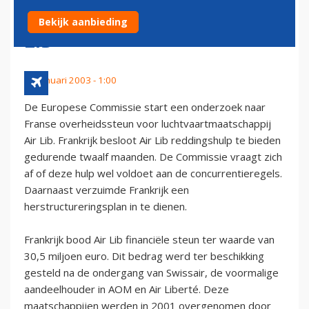
OVERHEIDSSTEUN AAN AIR
Bekijk aanbieding
LIB
22 januari 2003 - 1:00
De Europese Commissie start een onderzoek naar
Franse overheidssteun voor luchtvaartmaatschappij
Air Lib. Frankrijk besloot Air Lib reddingshulp te bieden
gedurende twaalf maanden. De Commissie vraagt zich
af of deze hulp wel voldoet aan de concurrentieregels.
Daarnaast verzuimde Frankrijk een
herstructureringsplan in te dienen.
Frankrijk bood Air Lib financiële steun ter waarde van
30,5 miljoen euro. Dit bedrag werd ter beschikking
gesteld na de ondergang van Swissair, de voormalige
aandeelhouder in AOM en Air Liberté. Deze
maatschappijen werden in 2001 overgenomen door