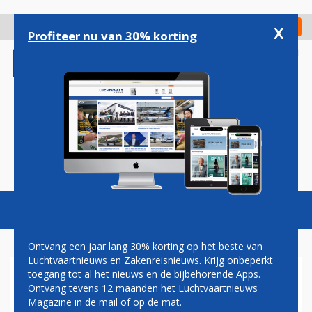
Overslaan
en
x
Digitaal Magazine
Registreer
Check in
naar
Profiteer nu van 30% korting
de
inhoud
gaan
Magazine
Podcasts
Vacatures
Toggl
naviga
Ontvang een jaar lang 30% korting op het beste van
Luchtvaartnieuws en Zakenreisnieuws. Krijg onbeperkt
toegang tot al het nieuws en de bijbehorende Apps.
EUROWINGS SCHRAPT ROUTE
Ontvang tevens 12 maanden het Luchtvaartnieuws
NAAR KAAPSTAD
Magazine in de mail of op de mat.