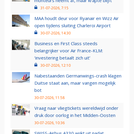
monteurs neemt af, maar krapte blijft
31-07-2026, 7:15
MAA houdt deur voor Ryanair en Wizz Air
open tijdens sluiting Charleroi Airport
30-07-2026, 14:30
Business en First Class steeds
belangrijker voor Air France-KLM:
‘investering betaalt zich uit’
30-07-2026, 12:10
Nabestaanden Germanwings-crash klagen
Duitse staat aan, maar vangen mogelijk
bot
30-07-2026, 11:58
Vraag naar vliegtickets wereldwijd onder
druk door oorlog in het Midden-Oosten
30-07-2026, 10:36
SWISS-Airbus A330 wijkt uit nadat