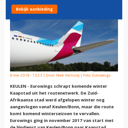
Bekijk aanbieding
8 mei 2018 - 13:23 | Door:
Niek Vernooij
| Foto: Eurowings
KEULEN - Eurowings schrapt komende winter
Kaapstad uit het routenetwerk. De Zuid-
Afrikaanse stad werd afgelopen winter nog
aangevlogen vanaf Keulen/Bonn, maar die route
komt komend winterseizoen te vervallen.
Eurowings ging in november 2017 van start met
de lijndienst van Keulen/Bonn naar Kaapstad.