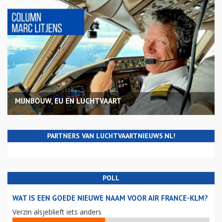
MIJNBOUW, EU EN LUCHTVAART
PARTNERS VAN LUCHTVAARTNIEUWS.NL!
POLL
WAT IS EEN GOEDE NIEUWE NAAM VOOR AIR FRANCE-KLM?
Verzin alsjeblieft iets anders