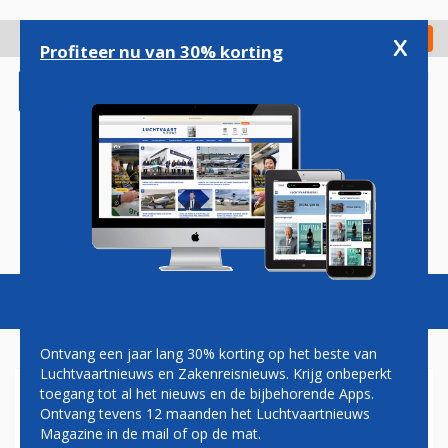
Overslaan
en
x
Digitaal Magazine
Registreer
Check in
naar
Profiteer nu van 30% korting
de
inhoud
gaan
Magazine
Podcasts
Vacatures
Toggl
naviga
Ontvang een jaar lang 30% korting op het beste van
Luchtvaartnieuws en Zakenreisnieuws. Krijg onbeperkt
toegang tot al het nieuws en de bijbehorende Apps.
EXTRA WINTERBESTEMMING
Ontvang tevens 12 maanden het Luchtvaartnieuws
VOOR EASYJET VANAF
Magazine in de mail of op de mat.