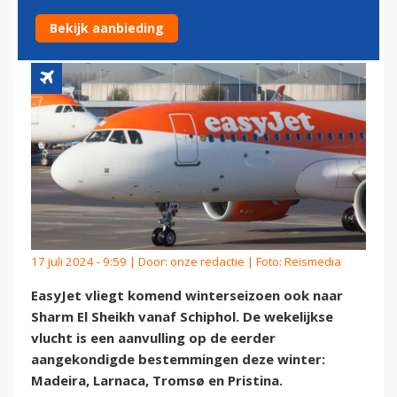
SCHIPHOL
Bekijk aanbieding
17 juli 2024 - 9:59 | Door:
onze redactie
| Foto: Reismedia
EasyJet vliegt komend winterseizoen ook naar
Sharm El Sheikh vanaf Schiphol. De wekelijkse
vlucht is een aanvulling op de eerder
aangekondigde bestemmingen deze winter:
Madeira, Larnaca, Tromsø en Pristina.