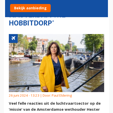
AANDEELHOUDER SCHIPHOL:
Bekijk aanbieding
'AMSTERDAM WIL
HOBBITDORP'
26 juni 2024 - 13:23 | Door:
Paul Eldering
Veel felle reacties uit de luchtvaartsector op de
‘missie’ van de Amsterdamse wethouder Hester