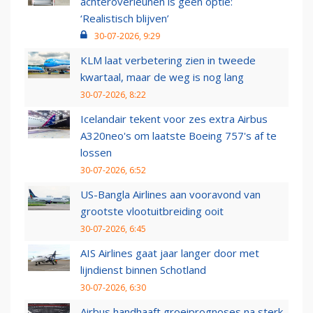
achteroverleunen is geen optie:
‘Realistisch blijven’
30-07-2026, 9:29
KLM laat verbetering zien in tweede
kwartaal, maar de weg is nog lang
30-07-2026, 8:22
Icelandair tekent voor zes extra Airbus
A320neo's om laatste Boeing 757's af te
lossen
30-07-2026, 6:52
US-Bangla Airlines aan vooravond van
grootste vlootuitbreiding ooit
30-07-2026, 6:45
AIS Airlines gaat jaar langer door met
lijndienst binnen Schotland
30-07-2026, 6:30
Airbus handhaaft groeiprognoses na sterk