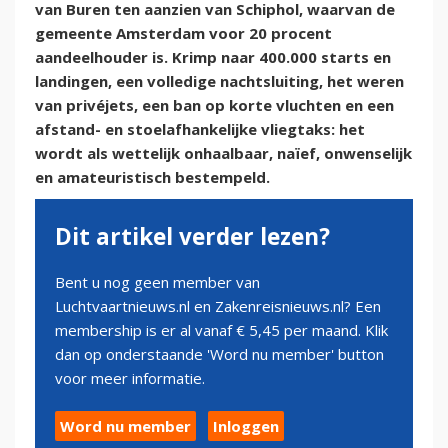
van Buren ten aanzien van Schiphol, waarvan de
gemeente Amsterdam voor 20 procent
aandeelhouder is. Krimp naar 400.000 starts en
landingen, een volledige nachtsluiting, het weren
van privéjets, een ban op korte vluchten en een
afstand- en stoelafhankelijke vliegtaks: het
wordt als wettelijk onhaalbaar, naïef, onwenselijk
en amateuristisch bestempeld.
Dit artikel verder lezen?
Bent u nog geen member van
Luchtvaartnieuws.nl en Zakenreisnieuws.nl? Een
membership is er al vanaf € 5,45 per maand. Klik
dan op onderstaande 'Word nu member' button
voor meer informatie.
Word nu member
Inloggen