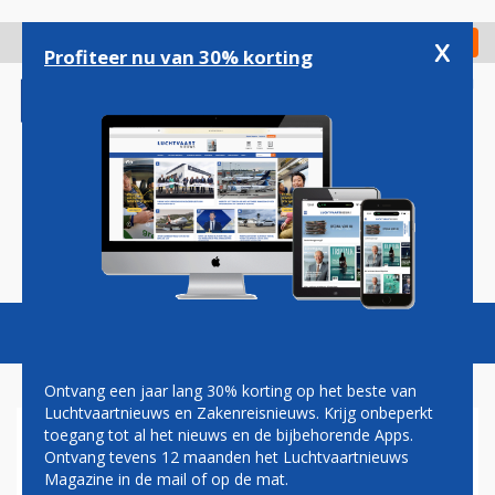
Overslaan
en
x
Digitaal Magazine
Registreer
Check in
naar
Profiteer nu van 30% korting
de
inhoud
gaan
Magazine
Podcasts
Vacatures
Toggl
naviga
Ontvang een jaar lang 30% korting op het beste van
Luchtvaartnieuws en Zakenreisnieuws. Krijg onbeperkt
toegang tot al het nieuws en de bijbehorende Apps.
FELLE REACTIES OP
Ontvang tevens 12 maanden het Luchtvaartnieuws
'DISSIDENTE'
Magazine in de mail of op de mat.