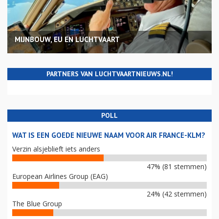
MIJNBOUW, EU EN LUCHTVAART
PARTNERS VAN LUCHTVAARTNIEUWS.NL!
POLL
WAT IS EEN GOEDE NIEUWE NAAM VOOR AIR FRANCE-KLM?
Verzin alsjeblieft iets anders
47% (81 stemmen)
European Airlines Group (EAG)
24% (42 stemmen)
The Blue Group