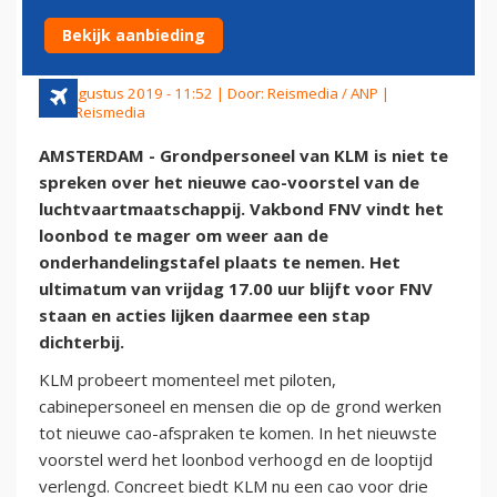
AANSTAANDE
Bekijk aanbieding
30 augustus 2019 - 11:52 | Door:
Reismedia / ANP
|
Foto: Reismedia
AMSTERDAM - Grondpersoneel van KLM is niet te
spreken over het nieuwe cao-voorstel van de
luchtvaartmaatschappij. Vakbond FNV vindt het
loonbod te mager om weer aan de
onderhandelingstafel plaats te nemen. Het
ultimatum van vrijdag 17.00 uur blijft voor FNV
staan en acties lijken daarmee een stap
dichterbij.
KLM probeert momenteel met piloten,
cabinepersoneel en mensen die op de grond werken
tot nieuwe cao-afspraken te komen. In het nieuwste
voorstel werd het loonbod verhoogd en de looptijd
verlengd. Concreet biedt KLM nu een cao voor drie