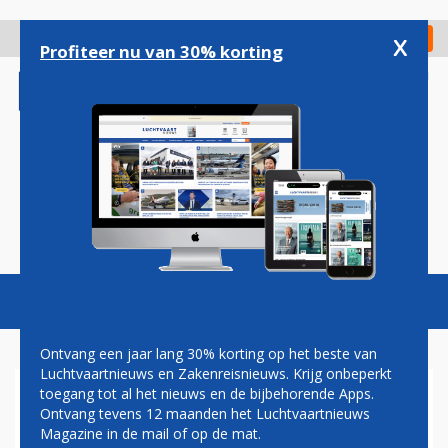
Overslaan
en
x
Digitaal Magazine
Registreer
Check in
naar
Profiteer nu van 30% korting
de
inhoud
gaan
Magazine
Podcasts
Vacatures
Toggl
naviga
Ontvang een jaar lang 30% korting op het beste van
Luchtvaartnieuws en Zakenreisnieuws. Krijg onbeperkt
toegang tot al het nieuws en de bijbehorende Apps.
FNV: LOONBOD KLM NIET
Ontvang tevens 12 maanden het Luchtvaartnieuws
GOED GENOEG, ACTIES
Magazine in de mail of op de mat.