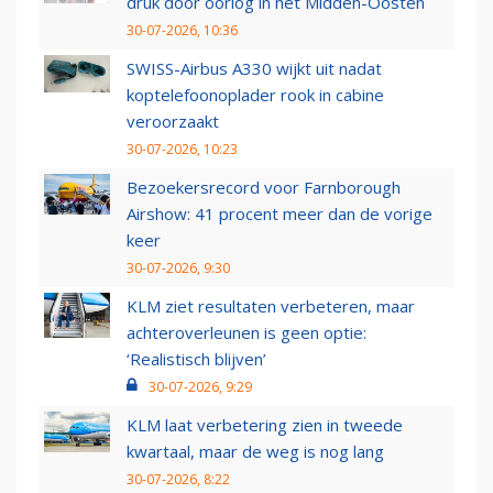
druk door oorlog in het Midden-Oosten
30-07-2026, 10:36
SWISS-Airbus A330 wijkt uit nadat
koptelefoonoplader rook in cabine
veroorzaakt
30-07-2026, 10:23
Bezoekersrecord voor Farnborough
Airshow: 41 procent meer dan de vorige
keer
30-07-2026, 9:30
KLM ziet resultaten verbeteren, maar
achteroverleunen is geen optie:
‘Realistisch blijven’
30-07-2026, 9:29
KLM laat verbetering zien in tweede
kwartaal, maar de weg is nog lang
30-07-2026, 8:22