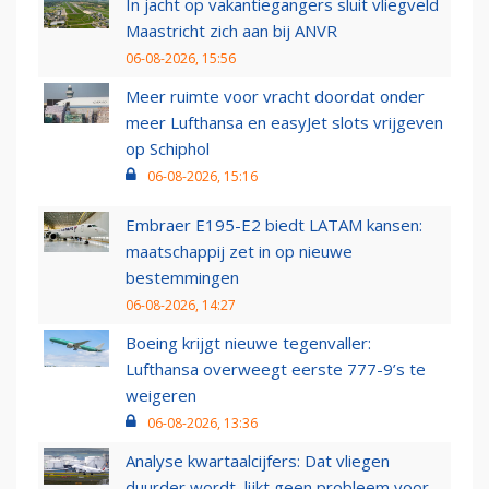
In jacht op vakantiegangers sluit vliegveld
Maastricht zich aan bij ANVR
06-08-2026, 15:56
Meer ruimte voor vracht doordat onder
meer Lufthansa en easyJet slots vrijgeven
op Schiphol
06-08-2026, 15:16
Embraer E195-E2 biedt LATAM kansen:
maatschappij zet in op nieuwe
bestemmingen
06-08-2026, 14:27
Boeing krijgt nieuwe tegenvaller:
Lufthansa overweegt eerste 777-9’s te
weigeren
06-08-2026, 13:36
Analyse kwartaalcijfers: Dat vliegen
duurder wordt, lijkt geen probleem voor