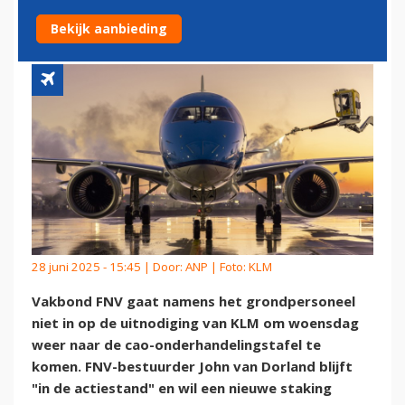
MET STAKING
Bekijk aanbieding
28 juni 2025 - 15:45 | Door:
ANP
| Foto: KLM
Vakbond FNV gaat namens het grondpersoneel
niet in op de uitnodiging van KLM om woensdag
weer naar de cao-onderhandelingstafel te
komen. FNV-bestuurder John van Dorland blijft
"in de actiestand" en wil een nieuwe staking