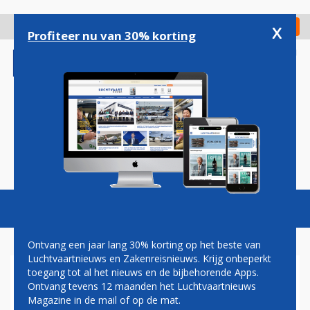
Overslaan
en
x
Digitaal Magazine
Registreer
Check in
naar
Profiteer nu van 30% korting
de
inhoud
gaan
Magazine
Podcasts
Vacatures
Toggl
naviga
Ontvang een jaar lang 30% korting op het beste van
Luchtvaartnieuws en Zakenreisnieuws. Krijg onbeperkt
toegang tot al het nieuws en de bijbehorende Apps.
FNV WIL NIET MET KLM
Ontvang tevens 12 maanden het Luchtvaartnieuws
PRATEN EN DREIGT OPNIEUW
Magazine in de mail of op de mat.