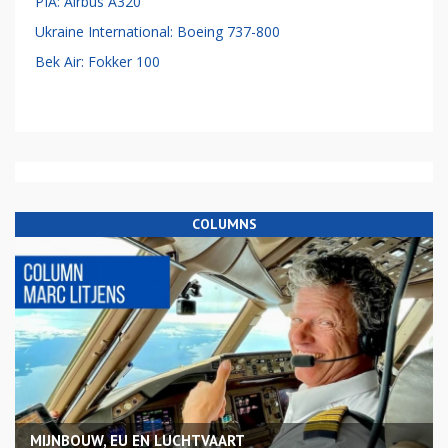
PIA: Airbus A320
Ukraine International: Boeing 737-800
Bek Air: Fokker 100
COLUMNS
MIJNBOUW, EU EN LUCHTVAART