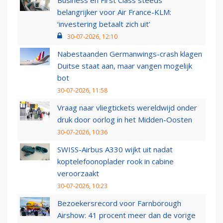
Business en First Class steeds
belangrijker voor Air France-KLM:
‘investering betaalt zich uit’
30-07-2026, 12:10
Nabestaanden Germanwings-crash klagen
Duitse staat aan, maar vangen mogelijk
bot
30-07-2026, 11:58
Vraag naar vliegtickets wereldwijd onder
druk door oorlog in het Midden-Oosten
30-07-2026, 10:36
SWISS-Airbus A330 wijkt uit nadat
koptelefoonoplader rook in cabine
veroorzaakt
30-07-2026, 10:23
Bezoekersrecord voor Farnborough
Airshow: 41 procent meer dan de vorige