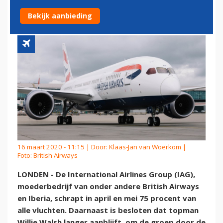
TOPMAN BLIJFT LANGER
Bekijk aanbieding
16 maart 2020 - 11:15 | Door:
Klaas-Jan van Woerkom
|
Foto: British Airways
LONDEN - De International Airlines Group (IAG),
moederbedrijf van onder andere British Airways
en Iberia, schrapt in april en mei 75 procent van
alle vluchten. Daarnaast is besloten dat topman
Willie Walsh langer aanblijft, om de groep door de