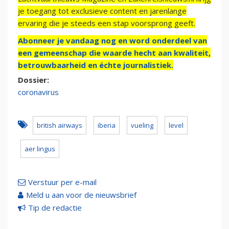
je toegang tot exclusieve content en jarenlange
ervaring die je steeds een stap voorsprong geeft.
Abonneer je vandaag nog en word onderdeel van
een gemeenschap die waarde hecht aan kwaliteit,
betrouwbaarheid en échte journalistiek.
Dossier:
coronavirus
british airways
iberia
vueling
level
aer lingus
Verstuur per e-mail
Meld u aan voor de nieuwsbrief
Tip de redactie