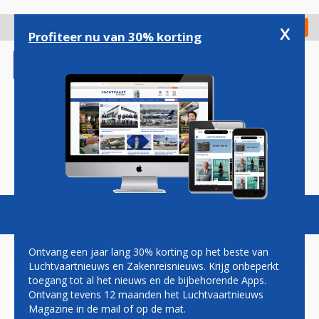
Overslaan
en
x
Digitaal Magazine
Registreer
Check in
naar
Profiteer nu van 30% korting
de
inhoud
gaan
Magazine
Podcasts
Vacatures
Toggl
naviga
Ontvang een jaar lang 30% korting op het beste van
Luchtvaartnieuws en Zakenreisnieuws. Krijg onbeperkt
toegang tot al het nieuws en de bijbehorende Apps.
IAG SCHRAPT DRIEKWART
Ontvang tevens 12 maanden het Luchtvaartnieuws
VAN ALLE VLUCHTEN,
Magazine in de mail of op de mat.