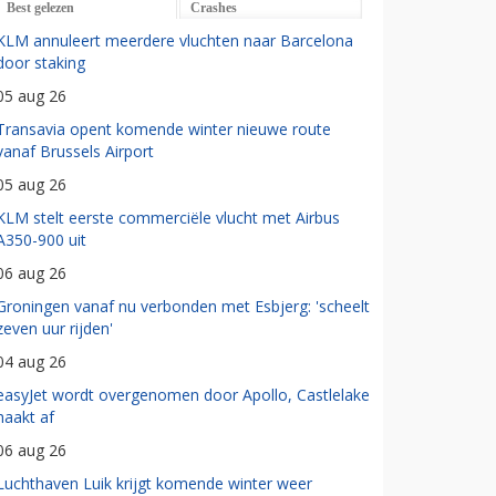
Best gelezen
Crashes
KLM annuleert meerdere vluchten naar Barcelona
door staking
05 aug 26
Transavia opent komende winter nieuwe route
vanaf Brussels Airport
05 aug 26
KLM stelt eerste commerciële vlucht met Airbus
A350-900 uit
06 aug 26
Groningen vanaf nu verbonden met Esbjerg: 'scheelt
zeven uur rijden'
04 aug 26
easyJet wordt overgenomen door Apollo, Castlelake
haakt af
06 aug 26
Luchthaven Luik krijgt komende winter weer