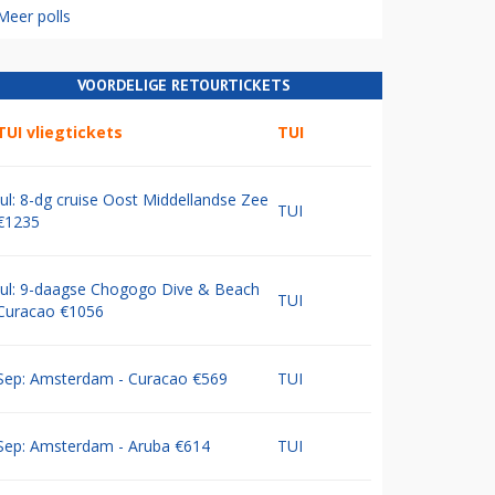
Meer polls
VOORDELIGE RETOURTICKETS
TUI vliegtickets
TUI
Jul: 8-dg cruise Oost Middellandse Zee
TUI
€1235
Jul: 9-daagse Chogogo Dive & Beach
TUI
Curacao €1056
Sep: Amsterdam - Curacao €569
TUI
Sep: Amsterdam - Aruba €614
TUI