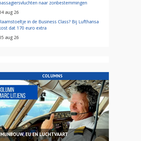
passagiersvluchten naar zonbestemmingen
04 aug 26
Raamstoeltje in de Business Class? Bij Lufthansa
kost dat 170 euro extra
05 aug 26
COLUMNS
MIJNBOUW, EU EN LUCHTVAART