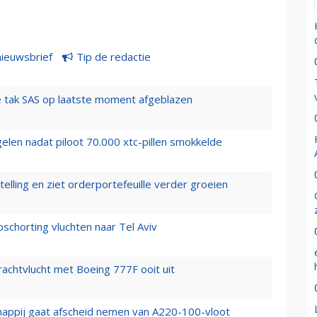
nieuwsbrief
Tip de redactie
 tak SAS op laatste moment afgeblazen
elen nadat piloot 70.000 xtc-pillen smokkelde
elling en ziet orderportefeuille verder groeien
chorting vluchten naar Tel Aviv
vrachtvlucht met Boeing 777F ooit uit
happij gaat afscheid nemen van A220-100-vloot