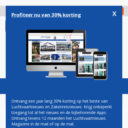
Overslaan
en
x
Digitaal Magazine
Registreer
Check in
naar
Profiteer nu van 30% korting
de
inhoud
gaan
Magazine
Podcasts
Vacatures
Toggl
naviga
Ontvang een jaar lang 30% korting op het beste van
Luchtvaartnieuws en Zakenreisnieuws. Krijg onbeperkt
toegang tot al het nieuws en de bijbehorende Apps.
JETSTAR PACIFIC GAAT WEER
Ontvang tevens 12 maanden het Luchtvaartnieuws
PACIFIC AIRLINES HETEN
Magazine in de mail of op de mat.