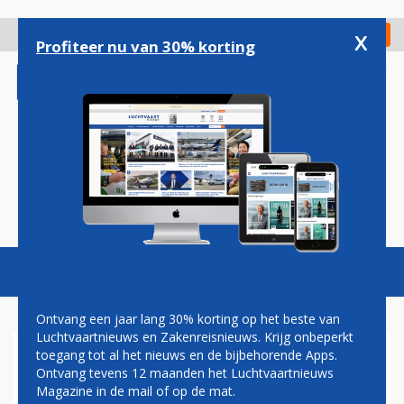
Overslaan
en
x
Digitaal Magazine
Registreer
Check in
naar
Profiteer nu van 30% korting
de
inhoud
gaan
Magazine
Podcasts
Vacatures
Toggl
naviga
Ontvang een jaar lang 30% korting op het beste van
Luchtvaartnieuws en Zakenreisnieuws. Krijg onbeperkt
toegang tot al het nieuws en de bijbehorende Apps.
KLM WIL BEGIN JUNI WEER
Ontvang tevens 12 maanden het Luchtvaartnieuws
NAAR DE ANTILLEN
Magazine in de mail of op de mat.