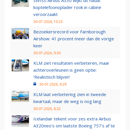
SWISS-Airbus A330 wijkt uit nadat
koptelefoonoplader rook in cabine
veroorzaakt
30-07-2026, 10:23
Bezoekersrecord voor Farnborough
Airshow: 41 procent meer dan de vorige
keer
30-07-2026, 9:30
KLM ziet resultaten verbeteren, maar
achteroverleunen is geen optie:
‘Realistisch blijven’
30-07-2026, 9:29
KLM laat verbetering zien in tweede
kwartaal, maar de weg is nog lang
30-07-2026, 8:22
Icelandair tekent voor zes extra Airbus
A320neo's om laatste Boeing 757's af te