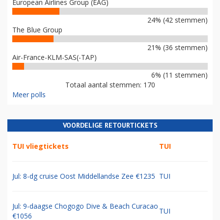
European Airlines Group (EAG)
24% (42 stemmen)
The Blue Group
21% (36 stemmen)
Air-France-KLM-SAS(-TAP)
6% (11 stemmen)
Totaal aantal stemmen: 170
Meer polls
VOORDELIGE RETOURTICKETS
TUI vliegtickets
TUI
Jul: 8-dg cruise Oost Middellandse Zee €1235
TUI
Jul: 9-daagse Chogogo Dive & Beach Curacao
TUI
€1056