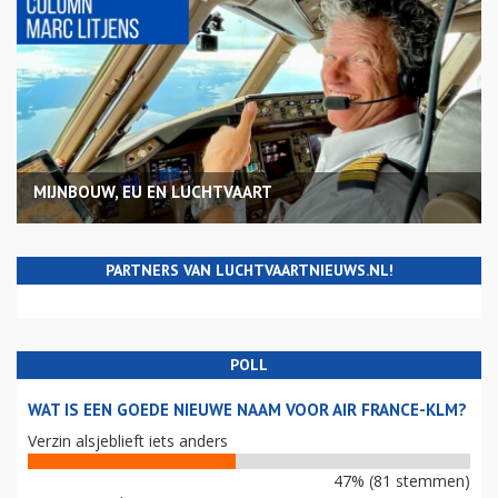
MIJNBOUW, EU EN LUCHTVAART
PARTNERS VAN LUCHTVAARTNIEUWS.NL!
POLL
WAT IS EEN GOEDE NIEUWE NAAM VOOR AIR FRANCE-KLM?
Verzin alsjeblieft iets anders
47% (81 stemmen)