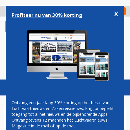
Overslaan
en
x
Digitaal Magazine
Registreer
Check in
naar
Profiteer nu van 30% korting
de
inhoud
gaan
Magazine
Podcasts
Vacatures
Toggl
naviga
Ontvang een jaar lang 30% korting op het beste van
Luchtvaartnieuws en Zakenreisnieuws. Krijg onbeperkt
toegang tot al het nieuws en de bijbehorende Apps.
KOERSEN AIRLINES SCHIETEN
Ontvang tevens 12 maanden het Luchtvaartnieuws
OMHOOG DOOR POSITIEF
Magazine in de mail of op de mat.