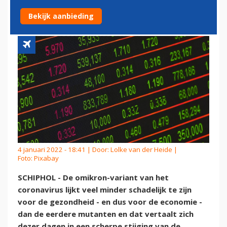
NIEUWS OVER OMIKRON
Bekijk aanbieding
4 januari 2022 - 18:41 | Door:
Lolke van der Heide
|
Foto: Pixabay
SCHIPHOL - De omikron-variant van het
coronavirus lijkt veel minder schadelijk te zijn
voor de gezondheid - en dus voor de economie -
dan de eerdere mutanten en dat vertaalt zich
dezer dagen in een scherpe stijging van de