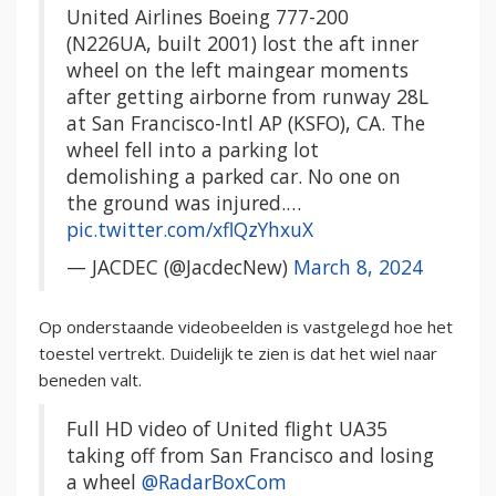
United Airlines Boeing 777-200
(N226UA, built 2001) lost the aft inner
wheel on the left maingear moments
after getting airborne from runway 28L
at San Francisco-Intl AP (KSFO), CA. The
wheel fell into a parking lot
demolishing a parked car. No one on
the ground was injured.…
pic.twitter.com/xflQzYhxuX
— JACDEC (@JacdecNew)
March 8, 2024
Op onderstaande videobeelden is vastgelegd hoe het
toestel vertrekt. Duidelijk te zien is dat het wiel naar
beneden valt.
Full HD video of United flight UA35
taking off from San Francisco and losing
a wheel
@RadarBoxCom