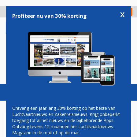
Overslaan
en
x
Digitaal Magazine
Registreer
Check in
naar
Profiteer nu van 30% korting
de
inhoud
gaan
Magazine
Podcasts
Vacatures
Toggl
naviga
Ontvang een jaar lang 30% korting op het beste van
Luchtvaartnieuws en Zakenreisnieuws. Krijg onbeperkt
toegang tot al het nieuws en de bijbehorende Apps.
LOSGEKOMEN WIEL UNITED
Ontvang tevens 12 maanden het Luchtvaartnieuws
777-200ER VERPLETTERT
Magazine in de mail of op de mat.