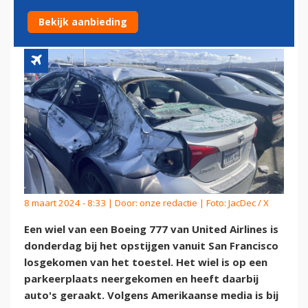
GEPARKEERDE AUTO
Bekijk aanbieding
8 maart 2024 - 8:33 | Door:
onze redactie
| Foto: JacDec / X
Een wiel van een Boeing 777 van United Airlines is
donderdag bij het opstijgen vanuit San Francisco
losgekomen van het toestel. Het wiel is op een
parkeerplaats neergekomen en heeft daarbij
auto's geraakt. Volgens Amerikaanse media is bij