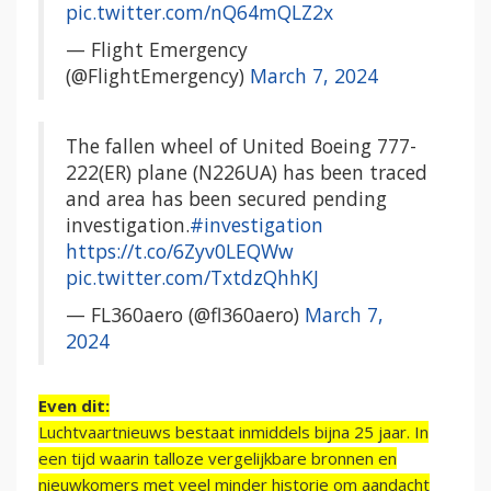
pic.twitter.com/nQ64mQLZ2x
— Flight Emergency
(@FlightEmergency)
March 7, 2024
The fallen wheel of United Boeing 777-
222(ER) plane (N226UA) has been traced
and area has been secured pending
investigation.
#investigation
https://t.co/6Zyv0LEQWw
pic.twitter.com/TxtdzQhhKJ
— FL360aero (@fl360aero)
March 7,
2024
Even dit:
Luchtvaartnieuws bestaat inmiddels bijna 25 jaar. In
een tijd waarin talloze vergelijkbare bronnen en
nieuwkomers met veel minder historie om aandacht