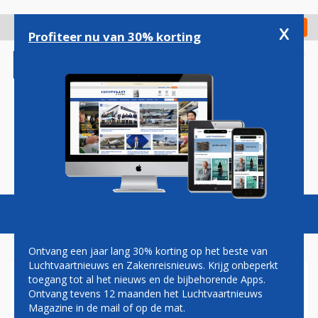
Overslaan
en
x
Digitaal Magazine
Registreer
Check in
naar
Profiteer nu van 30% korting
de
inhoud
gaan
Magazine
Podcasts
Vacatures
Toggl
naviga
Ontvang een jaar lang 30% korting op het beste van
Luchtvaartnieuws en Zakenreisnieuws. Krijg onbeperkt
toegang tot al het nieuws en de bijbehorende Apps.
MADAGASCAR AIRLINES
Ontvang tevens 12 maanden het Luchtvaartnieuws
LEAST DRIE EMBRAER E190-
Magazine in de mail of op de mat.