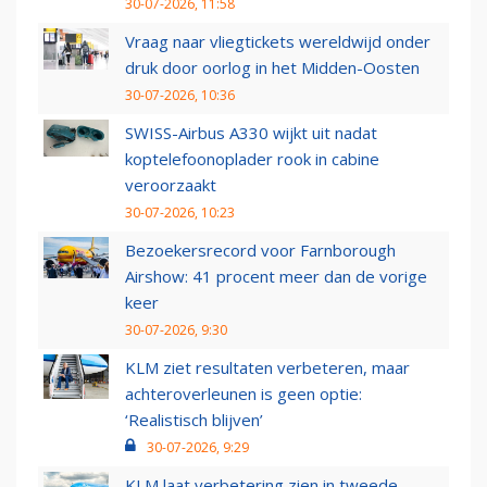
30-07-2026, 11:58
Vraag naar vliegtickets wereldwijd onder
druk door oorlog in het Midden-Oosten
30-07-2026, 10:36
SWISS-Airbus A330 wijkt uit nadat
koptelefoonoplader rook in cabine
veroorzaakt
30-07-2026, 10:23
Bezoekersrecord voor Farnborough
Airshow: 41 procent meer dan de vorige
keer
30-07-2026, 9:30
KLM ziet resultaten verbeteren, maar
achteroverleunen is geen optie:
‘Realistisch blijven’
30-07-2026, 9:29
KLM laat verbetering zien in tweede