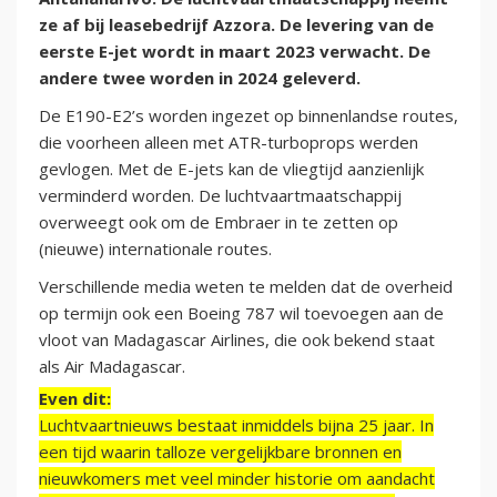
ze af bij leasebedrijf Azzora. De levering van de
eerste E-jet wordt in maart 2023 verwacht. De
andere twee worden in 2024 geleverd.
De E190-E2’s worden ingezet op binnenlandse routes,
die voorheen alleen met ATR-turboprops werden
gevlogen. Met de E-jets kan de vliegtijd aanzienlijk
verminderd worden. De luchtvaartmaatschappij
overweegt ook om de Embraer in te zetten op
(nieuwe) internationale routes.
Verschillende media weten te melden dat de overheid
op termijn ook een Boeing 787 wil toevoegen aan de
vloot van Madagascar Airlines, die ook bekend staat
als Air Madagascar.
Even dit:
Luchtvaartnieuws bestaat inmiddels bijna 25 jaar. In
een tijd waarin talloze vergelijkbare bronnen en
nieuwkomers met veel minder historie om aandacht