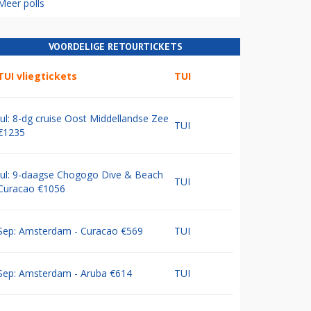
Meer polls
VOORDELIGE RETOURTICKETS
TUI vliegtickets
TUI
Jul: 8-dg cruise Oost Middellandse Zee
TUI
€1235
Jul: 9-daagse Chogogo Dive & Beach
TUI
Curacao €1056
Sep: Amsterdam - Curacao €569
TUI
Sep: Amsterdam - Aruba €614
TUI