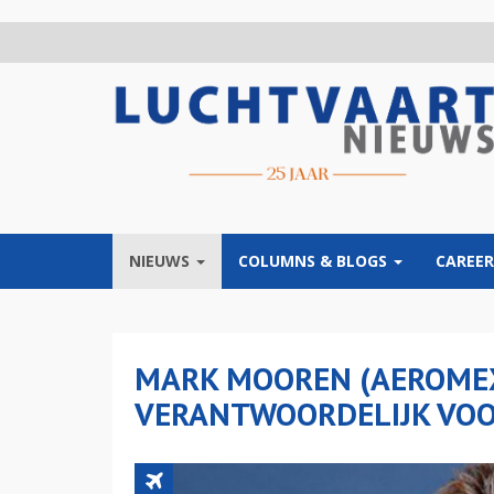
Overslaan
en
naar
de
inhoud
gaan
NIEUWS
COLUMNS & BLOGS
CAREER
MARK MOOREN (AEROMEX
VERANTWOORDELIJK VOO