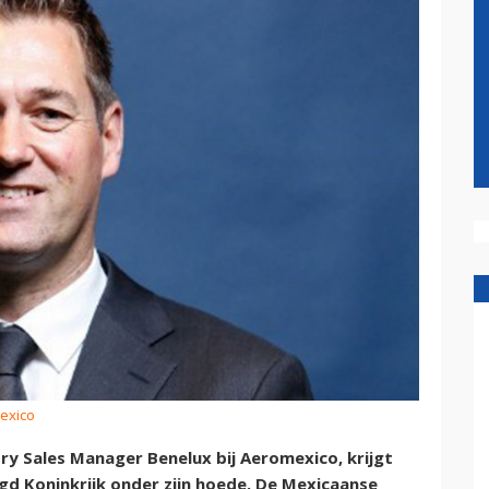
exico
y Sales Manager Benelux bij Aeromexico, krijgt
gd Koninkrijk onder zijn hoede. De Mexicaanse