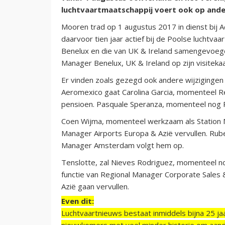
luchtvaartmaatschappij voert ook op ande
Mooren trad op 1 augustus 2017 in dienst bij 
daarvoor tien jaar actief bij de Poolse luchtv
Benelux en die van UK & Ireland samengevoegd
Manager Benelux, UK & Ireland op zijn visitekaa
Er vinden zoals gezegd ook andere wijzigingen p
Aeromexico gaat Carolina Garcia, momenteel R
pensioen. Pasquale Speranza, momenteel nog R
Coen Wijma, momenteel werkzaam als Station 
Manager Airports Europa & Azië vervullen. Ru
Manager Amsterdam volgt hem op.
Tenslotte, zal Nieves Rodriguez, momenteel n
functie van Regional Manager Corporate Sale
Azië gaan vervullen.
Even dit:
Luchtvaartnieuws bestaat inmiddels bijna 25 jaa
nieuwkomers met veel minder historie om aand