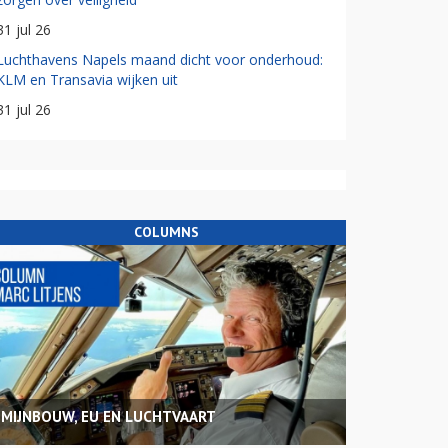
31 jul 26
Luchthavens Napels maand dicht voor onderhoud:
KLM en Transavia wijken uit
31 jul 26
COLUMNS
MIJNBOUW, EU EN LUCHTVAART