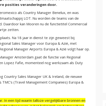
re posities veranderingen door.
Aeromexico als Country Manager Benelux, en was
aartmaatschappij LOT. Nu worden de teams van de
. Daardoor kan Mooren nu de functietitel Commercial
rtje zetten.
laats. Na 18 jaar in dienst te zijn geweest bij
egional Sales Manager voor Europa & Azië, met
egional Manager Airports Europa & Azië volgt haar op.
Manager Amsterdam gaat de functie van Regional
ben Lopez Fafie, momenteel nog werkzaam als Duty
og Country Sales Manager UK & Ireland, de nieuwe
s & TMC’s (Travel Management Companies) Europa &
r. In een tijd waarin talloze vergelijkbare bronnen en
acht schreeuwen, is het belangrijk om betrouwbare