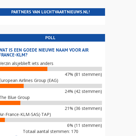
PARTNERS VAN LUCHTVAARTNIEUWS.NL!
POLL
WAT IS EEN GOEDE NIEUWE NAAM VOOR AIR
FRANCE-KLM?
Verzin alsjeblieft iets anders
47% (81 stemmen)
European Airlines Group (EAG)
24% (42 stemmen)
The Blue Group
21% (36 stemmen)
Air-France-KLM-SAS(-TAP)
6% (11 stemmen)
Totaal aantal stemmen: 170