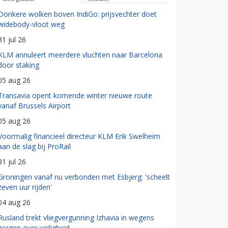
Donkere wolken boven IndiGo: prijsvechter doet
widebody-vloot weg
31 jul 26
KLM annuleert meerdere vluchten naar Barcelona
door staking
05 aug 26
Transavia opent komende winter nieuwe route
vanaf Brussels Airport
05 aug 26
Voormalig financieel directeur KLM Erik Swelheim
aan de slag bij ProRail
31 jul 26
Groningen vanaf nu verbonden met Esbjerg: 'scheelt
zeven uur rijden'
04 aug 26
Rusland trekt vliegvergunning Izhavia in wegens
zorgen over veiligheid