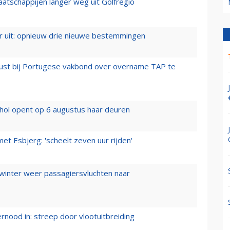
aatschappijen langer weg uit Golfregio
er uit: opnieuw drie nieuwe bestemmingen
rust bij Portugese vakbond over overname TAP te
hol opent op 6 augustus haar deuren
t Esbjerg: 'scheelt zeven uur rijden'
 winter weer passagiersvluchten naar
ernood in: streep door vlootuitbreiding